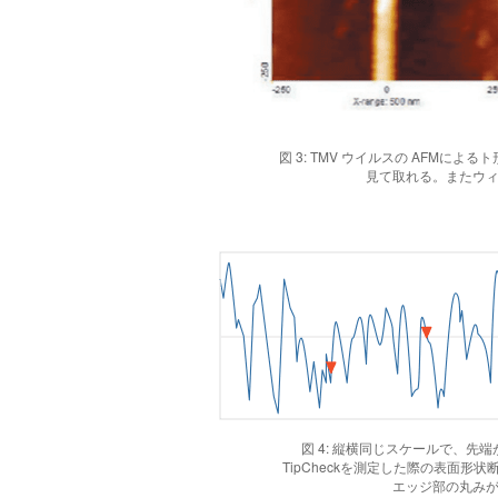
図 3: TMV ウイルスの AFMによ
見て取れる。またウ
図 4: 縦横同じスケールで、先端が
TipCheckを測定した際の表面
エッジ部の丸み