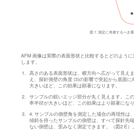
図 1: 測定に考慮するべき
AFM 画像は実際の表面形状と比較するとどのように
します。
高さのある表面形状は、横方向へ広がって見えま
え、探針側壁の角度 (3)の影響で突起から底面に向
大きいほど、この効果は顕著になります。
サンプルの鋭いエッジ部分が丸く見えます。この丸み
率半径が大きいほど、この効果はより顕著にな
4. サンプルの側壁角を測定した場合の再現性
傾斜を持ったサンプルの側壁は、すべて探針先端
ない側壁は、歪みなく測定できます。（図2 E）