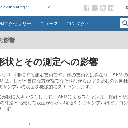
 a different region
AFMアクセサリー
ニュース
コンタクト
の影響
形状とその測定への影響
ジングを可能にする測定技術です。他の技術とは異なり、AFM 
FM は、目が不自由な方が指でなぞりながら点字を読むのと同様
てサンプルの表面を機械的にスキャンします。
形状に大きく依存します。 AFMによるスキャンは、探針とサ
探針の寸法と比較して表面が小さい特徴をもつサンプルほど、コ
ります。