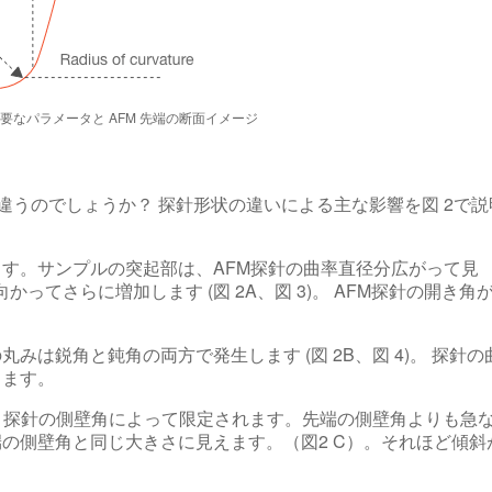
重要なパラメータと AFM 先端の断面イメージ
違うのでしょうか？ 探針形状の違いによる主な影響を図 2で説
す。サンプルの突起部は、AFM探針の曲率直径分広がって見
かってさらに増加します (図 2A、図 3)。 AFM探針の開き角
は鋭角と鈍角の両方で発生します (図 2B、図 4)。 探針の
ります。
は、探針の側壁角によって限定されます。先端の側壁角よりも急
の側壁角と同じ大きさに見えます。（図2 C）。それほど傾斜
。