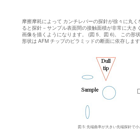
摩擦摩耗によって カンチレバーの探針が徐々に丸く
ると探針－サンプル表面間の接触面積が非常に大き
画像を描くようになります。 (図 5、図 6)。 この
形状は AFM チップのピラミッドの断面に依存しま
図 5: 先端曲率が大きい先端探針