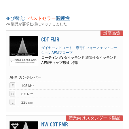
並び替え:
ベストセラー
関連性
24 製品が要求仕様にマッチしました
最高品質
CDT-FMR
ダイヤモンドコート 導電性フォースモジュレー
ションAFMプローブ
コーティング:
ダイヤモンド,導電性ダイヤモンド
AFMティップ形状:
標準
AFM カンチレバー
F
105 kHz
C
6.2 N/m
L
225 µm
産業向けスタンダード製品
NW-CDT-FMR