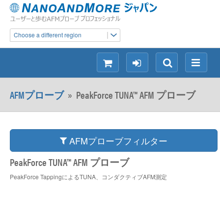
Choose a different region
シ
ロ
検
メ
ョ
グ
索
ニ
ッ
イ
ュ
AFMプローブ
»
PeakForce TUNA™ AFM プローブ
ピ
ン
ー
ン
グ
AFMプローブフィルター
PeakForce TUNA™ AFM プローブ
PeakForce TappingによるTUNA、コンダクティブAFM測定