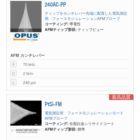
240AC-PP
ティップをカンチレバー先端に配置した電気測定
用 フォースモジュレーションAFMプローブ
コーティング:
導電性
AFMティップ形状:
ティップビュー
AFM カンチレバー
F
70 kHz
C
2 N/m
L
240 µm
最高品質
PtSi-FM
電気測定用 フォースモジュレーションモード
AFMプローブ
コーティング:
全面白金シリサイドコート
AFMティップ形状:
標準