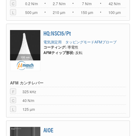
C
0.2 N/m
2.7 N/m
7 N/m
42 N/m
L
500 µm
210 µm
150 µm
100 µm
HQ:NSC15/Pt
電気測定用 タッピングモードAFMプローブ
コーティング:
導電性
AFMティップ形状:
反転
AFM カンチレバー
F
325 kHz
C
40 N/m
L
125 µm
AIOE