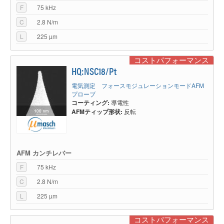
F
75 kHz
C
2.8 N/m
L
225 µm
コストパフォーマンス
HQ:NSC18/Pt
電気測定 フォースモジュレーションモードAFM
プローブ
コーティング:
導電性
AFMティップ形状:
反転
AFM カンチレバー
F
75 kHz
C
2.8 N/m
L
225 µm
コストパフォーマンス