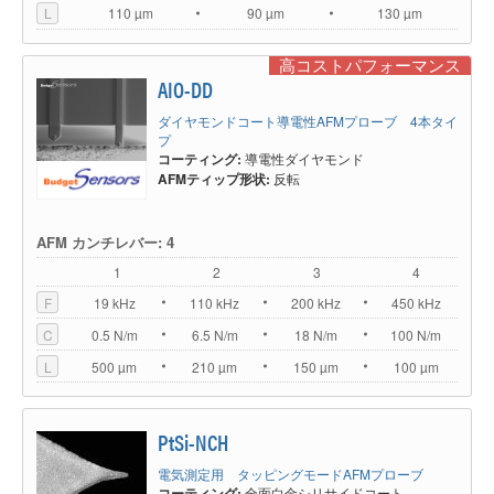
L
110 µm
90 µm
130 µm
高コストパフォーマンス
AIO-DD
ダイヤモンドコート導電性AFMプローブ 4本タイ
プ
コーティング:
導電性ダイヤモンド
AFMティップ形状:
反転
AFM カンチレバー: 4
1
2
3
4
F
19 kHz
110 kHz
200 kHz
450 kHz
C
0.5 N/m
6.5 N/m
18 N/m
100 N/m
L
500 µm
210 µm
150 µm
100 µm
PtSi-NCH
電気測定用 タッピングモードAFMプローブ
コーティング:
全面白金シリサイドコート