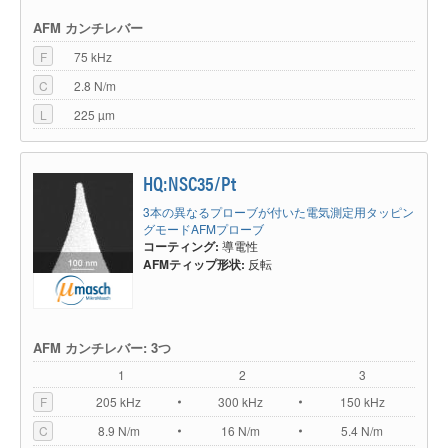
AFM カンチレバー
F
75 kHz
C
2.8 N/m
L
225 µm
HQ:NSC35/Pt
3本の異なるプローブが付いた電気測定用タッピン
グモードAFMプローブ
コーティング:
導電性
AFMティップ形状:
反転
AFM カンチレバー: 3つ
1
2
3
F
205 kHz
300 kHz
150 kHz
C
8.9 N/m
16 N/m
5.4 N/m