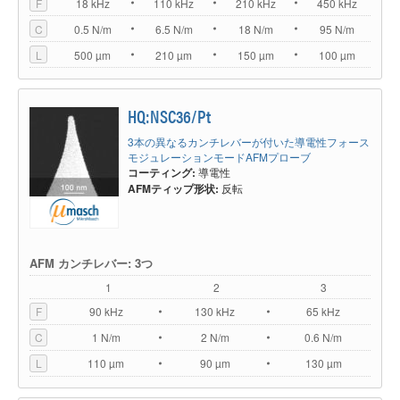
F
18 kHz
110 kHz
210 kHz
450 kHz
C
0.5 N/m
6.5 N/m
18 N/m
95 N/m
L
500 µm
210 µm
150 µm
100 µm
HQ:NSC36/Pt
3本の異なるカンチレバーが付いた導電性フォース
モジュレーションモードAFMプローブ
コーティング:
導電性
AFMティップ形状:
反転
AFM カンチレバー: 3つ
1
2
3
F
90 kHz
130 kHz
65 kHz
C
1 N/m
2 N/m
0.6 N/m
L
110 µm
90 µm
130 µm