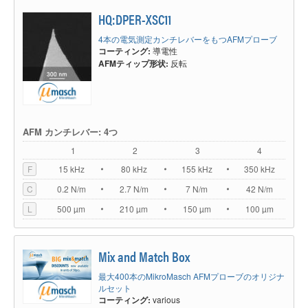
HQ:DPER-XSC11
4本の電気測定カンチレバーをもつAFMプローブ
コーティング:
導電性
AFMティップ形状:
反転
AFM カンチレバー: 4つ
1
2
3
4
F
15 kHz
80 kHz
155 kHz
350 kHz
C
0.2 N/m
2.7 N/m
7 N/m
42 N/m
L
500 µm
210 µm
150 µm
100 µm
Mix and Match Box
最大400本のMikroMasch AFMプローブのオリジナ
ルセット
コーティング:
various