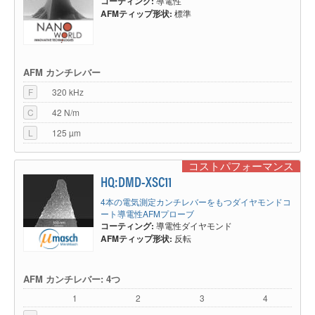
コーティング:
導電性
AFMティップ形状:
標準
AFM カンチレバー
F
320 kHz
C
42 N/m
L
125 µm
コストパフォーマンス
HQ:DMD-XSC11
4本の電気測定カンチレバーをもつダイヤモンドコ
ート導電性AFMプローブ
コーティング:
導電性ダイヤモンド
AFMティップ形状:
反転
AFM カンチレバー: 4つ
1
2
3
4