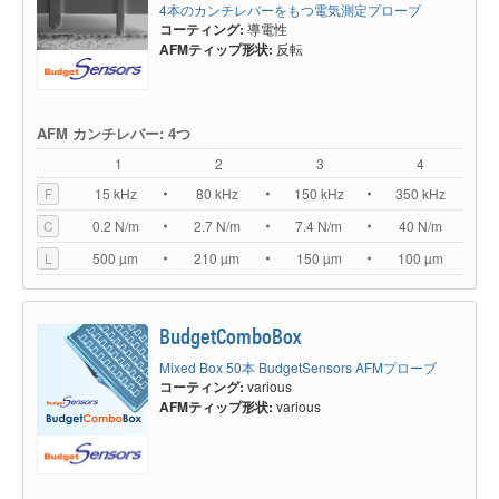
4本のカンチレバーをもつ電気測定プローブ
コーティング:
導電性
AFMティップ形状:
反転
AFM カンチレバー: 4つ
1
2
3
4
F
15 kHz
80 kHz
150 kHz
350 kHz
C
0.2 N/m
2.7 N/m
7.4 N/m
40 N/m
L
500 µm
210 µm
150 µm
100 µm
BudgetComboBox
Mixed Box 50本 BudgetSensors AFMプローブ
コーティング:
various
AFMティップ形状:
various