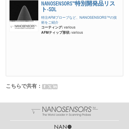
使い方です。この方法では、両方のフォークが自由に振動するとQ値が高す
NANOSENSORS™特別開発品リス
ぎる場合があるため、片方のフォークを基板に完全に固定しQ値を下げま
ト-SDL
す。サンプルを走査する探針はフォークの端に接着される場合が普通です。
特注AFMプローブなど、NANOSENSORS™の技
一般的に音叉型水晶振動子のフォークはシリコンのAFMカンチレバーに比
術をご紹介
べて非常に硬く、ばね定数はおよそ数kN/mです。この硬いばねは、サブナ
コーティング:
various
ノメートル振幅の安定した探針振動を可能にします。例えば、高真空中で原
AFMティップ形状:
various
子分解能が必要な場合は、振幅が0.3〜1 nmの安定した振動が望まれます。
しかしながら、このAFMプローブを大気環境での表面形状AFMイメージン
グに使用する場合、振幅が小さすぎ、カンチレバーの高い剛性も相まって、
探針をサンプル表面でクラッシュする可能性があります。音叉型水晶振動子
を標準AFMアプリケーションに用いるにはいくつかの工夫が必要となりま
す。
サンプル走査用AFM探針は、音叉型水晶振動子をAFMに応用する上で重要
なポイントのひとつです。これは AFM画像の横方向の解像度がAFM探針の
品質によって決まることがその理由です。ごく初期には、フォークのエッジ
を走査探針として使用していました。しかしすぐに、電気化学によって鋭利
にエッチングされたW、Ni、またはPt / Irワイヤーをフォークに接着して探
こちらで共有：
針とする方法が用いられるようになりました。同様に、鋭いAFM探針を備
えた標準的なシリコンAFMカンチレバーをフォークに直接接着する方法も
よく使われるようになりました。 SNOM構成では、音叉型水晶振動子に取
り付ける光ファイバーの先端をテーパー状にし、探針として用いるのが一般
になりました。さらに、ダイヤモンドやマルチウォールカーボンナノチュー
ブ等の利用も報告されています。
NANOSENSORS™ Akiyama-Probe（A-Probeとも呼ばれています）は、微
細加工されたシリコンAFMカンチレバーと、音叉型水晶振動子を組み合わ