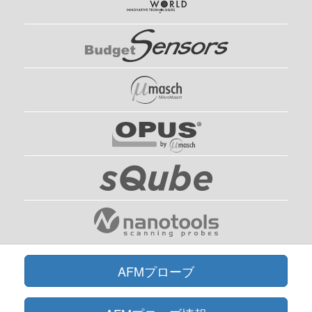
せた自己検知・自己励振型AFMプローブです。このAFMプローブの大きな
特長は、1つのAFMプローブで、音叉型水晶振動子の非常に安定した振動と
シリコンAFMカンチレバーの適度なばね定数の両方の利点を備えている点
にあります。 Akiyama-Probeは、ハイエンドのシャープなシリコンAFM探
針を備えており、さまざまな特性を持つサンプルで従来の光学検出式AFM
カンチレバーシステムと同等のイメージング性能を示します。Akiyama-
Probeは、光学的検出システムも振動用ピエゾアクチュエータも必要とせ
ず、サンプルの上の小さなスペースしか必要としない便利なAFMプローブ
です。
Akiyama-Probeの推奨動作モードは、周波数変調（FM）検出を備えたダイ
ナミックモード（ACモード）です。このモードでは、プローブの音叉型水
晶振動子が共振周波数で自己励振しています。水晶振動子を利用したマイク
ロバランスのように、振動子の共振周波数と振幅は外部からの力によって変
化します。Akiyama-Probeの場合、音叉型水晶振動子と共に振動しているシ
リコン探針が試料と干渉することで、プローブの共振周波数が変化し、それ
を音叉型水晶振動子を通して検出して使います。試料イメージング中は、フ
ェーズロックループ（PLL）によって共振周波数が追跡され、AFMのフィー
ドバックループでプローブ探針と試料間の距離が設定値に保たれます。
Akiyama-Probeの利点を活用するには適切なセットアップが必要です。主
に、プローブの自励発振を行うための電気回路、および、周波数を測定する
ためのフェーズロックループ（PLL）を必要とします。時間と労力を節約す
AFMプローブ
るために市販の機器を選択することをお勧めします。完成したプロダクトや
コンポーネントを使用することで、一からセットアップを構築するよりも短
時間で最高のパフォーマンスを得ることができます。市販されているソリュ
ーションの代わりに、独自のセットアップを構築することもできます。 多