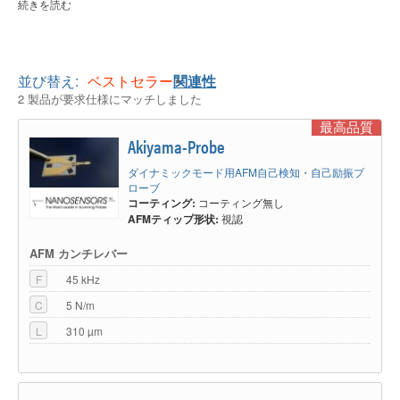
続きを読む
AFMの歴史において、非光学的センシングの時代を切り開いた最初のAFM
プローブは、ピエゾ抵抗を備えたAFMカンチレバーでした。その登場以降
これまでに、容量型、圧電型、MOSトランジスタ型など、さまざまな検出
原理を備えた多くのAFMプローブが公開されて来ました。
並び替え:
ベストセラー
関連性
自己検知・自己励振型AFMプローブに分類されるプローブのひとつに、時
2 製品が要求仕様にマッチしました
計用に製造された音叉型水晶振動子（クォーツ チューニングフォーク）を
利用したタイプがあります。音叉型水晶振動子は高いQ値をもった機械振動
最高品質
子であり、非常に安定した物理的振動を示します。大量生産されている電子
Akiyama-Probe
部品なので入手が容易なうえ、サイズが数mmであることも相まって、ダイ
ナミックモードAFMやACモードAFMに用いる振動型センサーとして応用す
ダイナミックモード用AFM自己検知・自己励振プ
る例が数多く報告されています。
ローブ
この種のAFMプローブは、光学系を必要としない自己検知機能、外部に振
コーティング:
コーティング無し
動用ピエゾアクチュエータを使用する必要のない自己励振機能、水晶振動子
AFMティップ形状:
視認
固有の低消費電力などの特長を備えており、超高真空中、液中、極低温など
の環境下で使用するのに最適です。
AFM カンチレバー
現在、音叉型水晶振動子は走査型プローブ顕微鏡（SPM）の様々なアプリ
F
45 kHz
ケーションで利用されていることが報告されています。初めて音叉型水晶振
動子が応用されたのは走査型近接場音響顕微鏡 (scanning near-field
C
5 N/m
acoustic microscopy) における「距離」センサーとしてでした。その後、走
L
310 µm
査型近接場光学顕微鏡（SNOM）において光学近接場プローブと試料表面間
の距離を制御するために使用されました。
音叉型水晶振動子を表面形状等のAFMイメージングに利用する最も一般的
な方法は、2つのフォークのうちの1つを「カンチレバー」として使用する