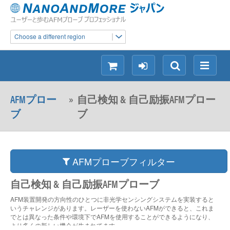
Choose a different region
シ
ロ
検
メ
ョ
グ
索
ニ
ッ
イ
ュ
AFMプロー
»
自己検知 & 自己励振AFMプロー
ピ
ン
ー
ブ
ブ
ン
グ
AFMプローブフィルター
自己検知 & 自己励振AFMプローブ
AFM装置開発の方向性のひとつに非光学センシングシステムを実装すると
いうチャレンジがあります。レーザーを使わないAFMができると、これま
でとは異なった条件や環境下でAFMを使用することができるようになり、
より多くの新しい機会が生まれてます。