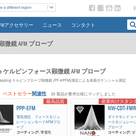
 a different region
AFMアクセサリー
ニュース
コンタクト
ス顕微鏡 AFM プローブ
orce ケルビンフォース顕微鏡 AFM プローブ
ce Tapping ケルビンプローブ顕微鏡 (PF-KPFM)測定による表面ポテンシャル測定
ベストセラー
関連性
20 製品が要求仕様にマッチしました
最高品質
産業向けスタン
PPP-EFM
NW-CDT-FM
電気測定 フォースモジュ
ダイヤモンドコ
レーションモードAFMプロ
ースモジュレーシ
ーブ
プローブ
コーティング:
導電性
コーティング:
ダ