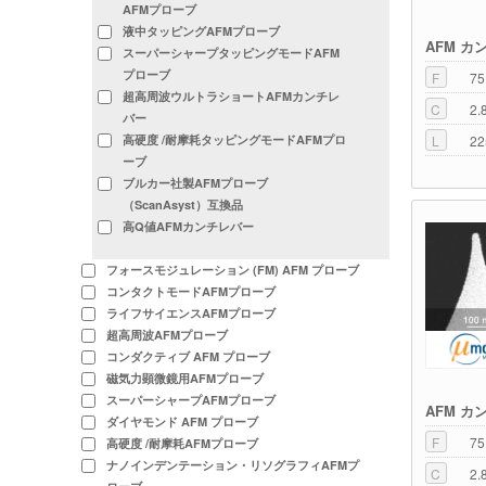
AFMプローブ
液中タッピングAFMプローブ
AFM カ
スーパーシャープタッピングモードAFM
プローブ
F
75
超高周波ウルトラショートAFMカンチレ
C
2.
バー
L
22
高硬度 /耐摩耗タッピングモードAFMプロ
ーブ
ブルカー社製AFMプローブ
（ScanAsyst）互換品
高Q値AFMカンチレバー
フォースモジュレーション (FM) AFM プローブ
コンタクトモードAFMプローブ
ライフサイエンスAFMプローブ
超高周波AFMプローブ
コンダクティブ AFM プローブ
磁気力顕微鏡用AFMプローブ
スーパーシャープAFMプローブ
AFM カ
ダイヤモンド AFM プローブ
F
75
高硬度 /耐摩耗AFMプローブ
ナノインデンテーション・リソグラフィAFMプ
C
2.