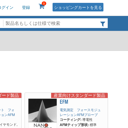
0
ログイン
登録
ショッピングカートを見る
ダード製品
産業向けスタンダード製品
R
EFM
ート フォ
電気測定 フォースモジュ
ョンAFM
レーションAFMプローブ
コーティング:
導電性
イヤモンド,
AFMティップ形状:
標準