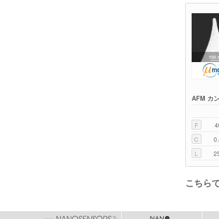
AFM カ
F
4
C
0
L
2
こちら