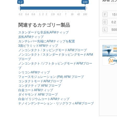
AFM カ
0.2
100
F
15 
0.2
0.4
0.6
1
2
2
2.8
6.2
7
18
42
100
C
0.2
関連するカテゴリー製品
L
500
スタンダードな非反転AFMティップ
反転AFMティップ
カンチレバー先端にAFMティップを配置
3面ピラミッドAFMティップ
ノンコンタクト / タッピングモードAFMプローブ
ノンコンタクト / スタンダードタッピングモードAFM
プローブ
ノンコンタクト /ソフトタッピングモードAFMプロー
ブ
シリコンAFMティップ
フォースモジュレーション (FM) AFM プローブ
コンタクトモードAFMプローブ
コンダクティブ AFM プローブ
白金コートAFMティップ
ダイヤモンド AFM プローブ
白金/イリジウムコートAFMティップ
ナノインデンテーション・リソグラフィAFMプローブ