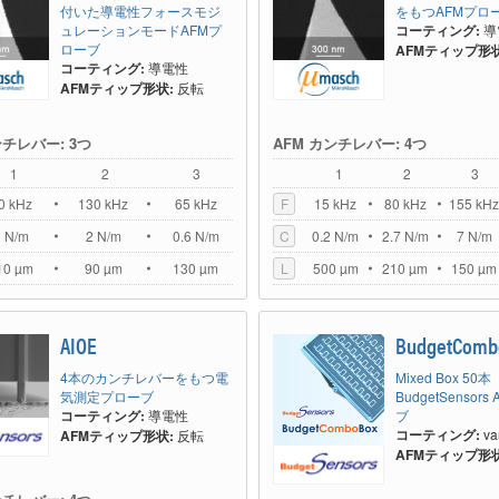
付いた導電性フォースモジ
をもつAFMプロ
ュレーションモードAFMプ
コーティング:
導
ローブ
AFMティップ形状
コーティング:
導電性
AFMティップ形状:
反転
ンチレバー: 3つ
AFM カンチレバー: 4つ
1
2
3
1
2
3
0 kHz
130 kHz
65 kHz
F
15 kHz
80 kHz
155 kH
1 N/m
2 N/m
0.6 N/m
C
0.2 N/m
2.7 N/m
7 N/m
10 µm
90 µm
130 µm
L
500 µm
210 µm
150 µm
AIOE
BudgetComb
4本のカンチレバーをもつ電
Mixed Box 50本
気測定プローブ
BudgetSensor
コーティング:
導電性
ブ
コーティング:
va
AFMティップ形状:
反転
AFMティップ形状