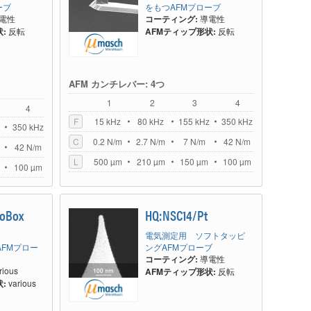
ーブ
をもつAFMプローブ
電性
コーティング:
導電性
:
反転
AFMティップ形状:
反転
AFM カンチレバー: 4つ
1
2
3
4
4
F
15 kHz
80 kHz
155 kHz
350 kHz
z
350 kHz
C
0.2 N/m
2.7 N/m
7 N/m
42 N/m
42 N/m
L
500 µm
210 µm
150 µm
100 µm
100 µm
oBox
HQ:NSC14/Pt
電気測定用 ソフトタッピ
s AFMプロー
ングAFMプローブ
コーティング:
導電性
rious
AFMティップ形状:
反転
:
various