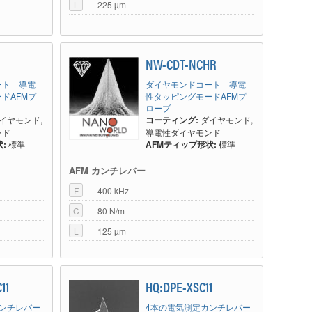
L
225 µm
NW-CDT-NCHR
ート 導電
ダイヤモンドコート 導電
ドAFMプ
性タッピングモードAFMプ
ローブ
イヤモンド,
コーティング:
ダイヤモンド,
ンド
導電性ダイヤモンド
:
標準
AFMティップ形状:
標準
AFM カンチレバー
F
400 kHz
C
80 N/m
L
125 µm
11
HQ:DPE-XSC11
カンチレバー
4本の電気測定カンチレバー