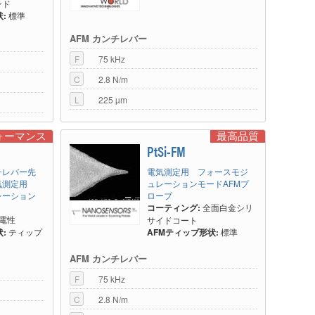
ンド
:
標準
AFM カンチレバー
F
75 kHz
C
2.8 N/m
L
225 µm
ォーマンス
最高品質
PtSi-FM
チレバー先
電気測定用 フォースモジ
気測定用
ュレーションモードAFMプ
レーション
ローブ
コーティング:
全面白金シリ
電性
サイドコート
:
ティップ
AFMティップ形状:
標準
AFM カンチレバー
F
75 kHz
C
2.8 N/m