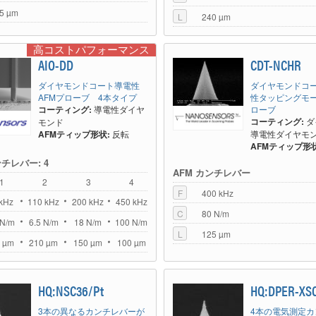
5 µm
L
240 µm
高コストパフォーマンス
AIO-DD
CDT-NCHR
ダイヤモンドコート導電性
ダイヤモンドコ
AFMプローブ 4本タイプ
性タッピングモー
コーティング:
導電性ダイヤ
ローブ
コーティング:
ダ
モンド
AFMティップ形状:
反転
導電性ダイヤモ
AFMティップ形状
ンチレバー: 4
AFM カンチレバー
1
2
3
4
F
400 kHz
kHz
110 kHz
200 kHz
450 kHz
C
80 N/m
 N/m
6.5 N/m
18 N/m
100 N/m
L
125 µm
 µm
210 µm
150 µm
100 µm
HQ:NSC36/Pt
HQ:DPER-XSC
3本の異なるカンチレバーが
4本の電気測定