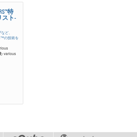
ORS™特
スト-
ブなど、
RS™の技術を
rious
:
various