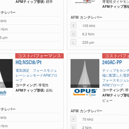
AFMティップ形状:
標準
導電性ダイヤモ
AFMティップ形状
ンチレバー
AFM カンチレバー
 kHz
F
105 kHz
8 N/m
C
6.2 N/m
5 µm
L
225 µm
コストパフォーマンス
コストパフ
HQ:NSC18/Pt
240AC-PP
電気測定 フォースモジュ
ティップをカン
レーションモードAFMプロ
端に配置した電
ーブ
フォースモジュ
コーティング:
導電性
AFMプローブ
コーティング:
導
AFMティップ形状:
反転
AFMティップ形状
ビュー
ンチレバー
AFM カンチレバー
 kHz
F
70 kHz
8 N/m
C
2 N/m