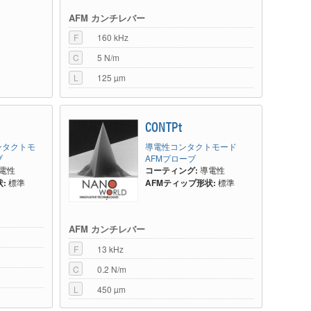
AFM カンチレバー
F
160 kHz
C
5 N/m
L
125 µm
CONTPt
ンタクトモ
導電性コンタクトモード
ブ
AFMプローブ
電性
コーティング:
導電性
:
標準
AFMティップ形状:
標準
AFM カンチレバー
F
13 kHz
C
0.2 N/m
L
450 µm