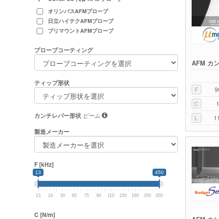
オリンパスAFMプローブ
日立ハイテクAFMプローブ
プリマウントAFMプローブ
プローブコーティング
AFM カ
ティップ形状
F
9
C
カンチレバー形状
ビーム
L
1
製造メーカー
F [kHz]
13
450
13
19
30
65
75
90
110
150
160
350
450
C [N/m]