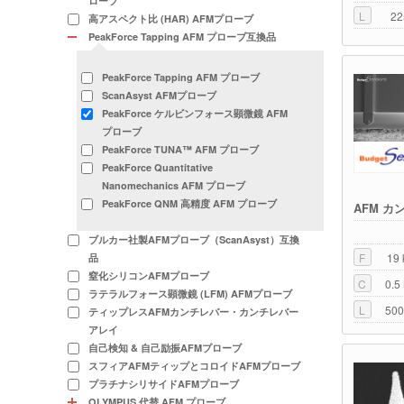
ローブ
L
22
高アスペクト比 (HAR) AFMプローブ
PeakForce Tapping AFM プローブ互換品
PeakForce Tapping AFM プローブ
ScanAsyst AFMプローブ
PeakForce ケルビンフォース顕微鏡 AFM
プローブ
PeakForce TUNA™ AFM プローブ
PeakForce Quantitative
Nanomechanics AFM プローブ
PeakForce QNM 高精度 AFM プローブ
AFM カ
ブルカー社製AFMプローブ（ScanAsyst）互換
F
19 
品
窒化シリコンAFMプローブ
C
0.5
ラテラルフォース顕微鏡 (LFM) AFMプローブ
L
500
ティップレスAFMカンチレバー・カンチレバー
アレイ
自己検知 & 自己励振AFMプローブ
スフィアAFMティップとコロイドAFMプローブ
プラチナシリサイドAFMプローブ
OLYMPUS 代替 AFM プローブ