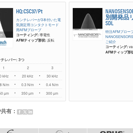
HQ:CSC37/Pt
NANOSENS
別開発品リ
カンチレバーが3本付いた電
SDL
気測定用コンタクトモード
用AFMプローブ
特注AFMプロー
コーティング:
導電性
NANOSENSO
AFMティップ形状:
反転
ご紹介
コーティング:
va
AFMティップ形状
ンチレバー: 3つ
1
2
3
0 kHz
20 kHz
30 kHz
.8 N/m
0.3 N/m
0.4 N/m
50 µm
350 µm
300 µm
で共有：