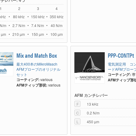
ンチレバー: 4つ
1
2
3
4
kHz
80 kHz
150 kHz
350 kHz
 N/m
2.7 N/m
7.4 N/m
40 N/m
 µm
210 µm
150 µm
100 µm
Mix and Match Box
PPP-CONTPt
最大400本のMikroMasch
電気測定用 コ
AFMプローブのオリジナル
ードAFMプロー
セット
コーティング:
導
コーティング:
various
AFMティップ形状
AFMティップ形状:
various
AFM カンチレバー
F
13 kHz
C
0.2 N/m
L
450 µm