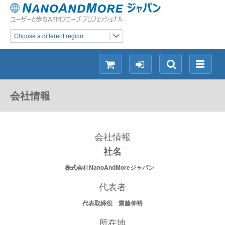
Choose a different region
シ
ロ
検
メ
ョ
グ
索
ニ
ッ
イ
ュ
会社情報
ピ
ン
ー
ン
グ
会社情報
社名
株式会社NanoAndMoreジャパン
代表者
代表取締役 齋藤伸裕
所在地