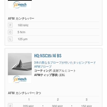
AFM カンチレバー
F
160 kHz
C
5 N/m
L
125 µm
HQ:NSC35/Al BS
3本の異なるプローブが付いたタッピングモード
AFMプローブ
コーティング:
反射アルミコート
AFMティップ形状:
反転
AFM カンチレバー: 3つ
1
2
3
F
205 kHz
300 kHz
150 kHz