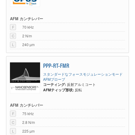
AFM カンチレバー
F
70 kHz
C
2 N/m
L
240 µm
PPP-RT-FMR
スタンダードなフォースモジュレーションモード
AFMプローブ
コーティング:
反射アルミコート
AFMティップ形状:
反転
AFM カンチレバー
F
75 kHz
C
2.8 N/m
L
225 µm