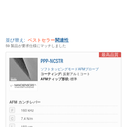
並び替え:
ベストセラー
関連性
59 製品が要求仕様にマッチしました
最高品質
PPP-NCSTR
ソフトタッピングモードAFMプローブ
コーティング:
反射アルミコート
AFMティップ形状:
標準
AFM カンチレバー
F
160 kHz
C
7.4 N/m
L
150 µm