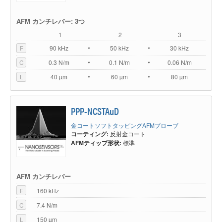
AFM カンチレバー: 3つ
1
2
3
F
90 kHz
50 kHz
30 kHz
C
0.3 N/m
0.1 N/m
0.06 N/m
L
40 µm
60 µm
80 µm
PPP-NCSTAuD
金コートソフトタッピングAFMプローブ
コーティング:
反射金コート
AFMティップ形状:
標準
AFM カンチレバー
F
160 kHz
C
7.4 N/m
L
150 µm