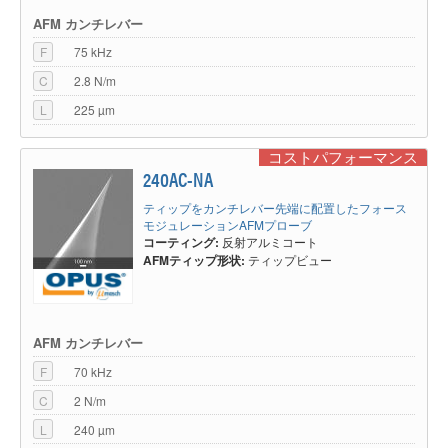
AFM カンチレバー
F
75 kHz
C
2.8 N/m
L
225 µm
コストパフォーマンス
240AC-NA
ティップをカンチレバー先端に配置したフォース
モジュレーションAFMプローブ
コーティング:
反射アルミコート
AFMティップ形状:
ティップビュー
AFM カンチレバー
F
70 kHz
C
2 N/m
L
240 µm