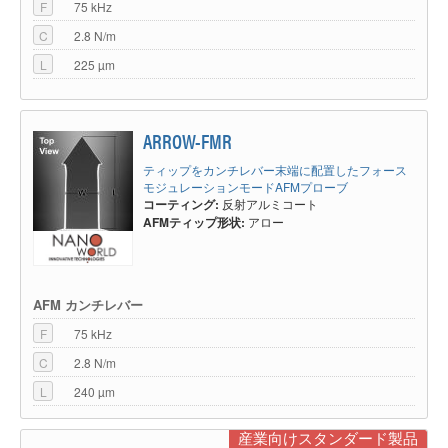
F
75 kHz
C
2.8 N/m
L
225 µm
ARROW-FMR
ティップをカンチレバー末端に配置したフォース
モジュレーションモードAFMプローブ
コーティング:
反射アルミコート
AFMティップ形状:
アロー
AFM カンチレバー
F
75 kHz
C
2.8 N/m
L
240 µm
産業向けスタンダード製品