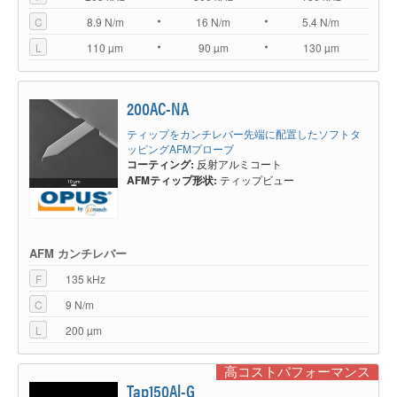
C
8.9 N/m
16 N/m
5.4 N/m
L
110 µm
90 µm
130 µm
200AC-NA
ティップをカンチレバー先端に配置したソフトタ
ッピングAFMプローブ
コーティング:
反射アルミコート
AFMティップ形状:
ティップビュー
AFM カンチレバー
F
135 kHz
C
9 N/m
L
200 µm
高コストパフォーマンス
Tap150Al-G