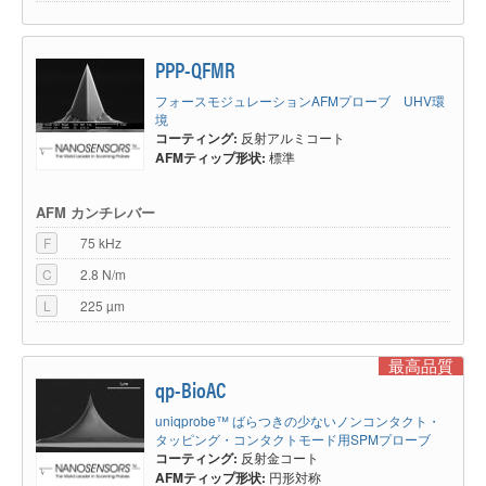
PPP-QFMR
フォースモジュレーションAFMプローブ UHV環
境
コーティング:
反射アルミコート
AFMティップ形状:
標準
AFM カンチレバー
F
75 kHz
C
2.8 N/m
L
225 µm
最高品質
qp-BioAC
uniqprobe™ ばらつきの少ないノンコンタクト・
タッピング・コンタクトモード用SPMプローブ
コーティング:
反射金コート
AFMティップ形状:
円形対称