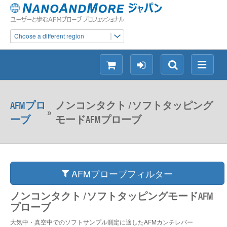
Choose a different region
シ
ロ
検
メ
ョ
グ
索
ニ
ッ
イ
ュ
AFMプロ
ノンコンタクト /ソフトタッピング
ピ
ン
ー
»
ーブ
モードAFMプローブ
ン
グ
AFMプローブフィルター
ノンコンタクト /ソフトタッピングモードAFM
プローブ
大気中・真空中でのソフトサンプル測定に適したAFMカンチレバー