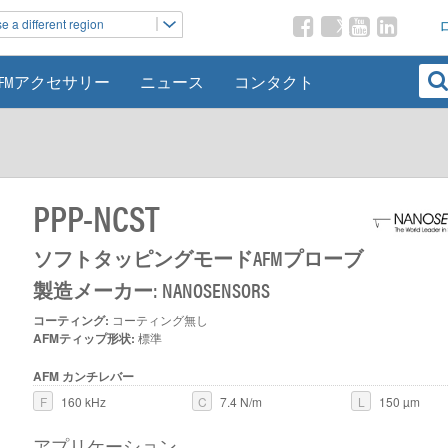
 a different region
AFMアクセサリー
ニュース
コンタクト
PPP-NCST
ソフトタッピングモードAFMプローブ
製造メーカー: NANOSENSORS
コーティング:
コーティング無し
AFMティップ形状:
標準
AFM カンチレバー
F
160 kHz
C
7.4 N/m
L
150 µm
アプリケーション