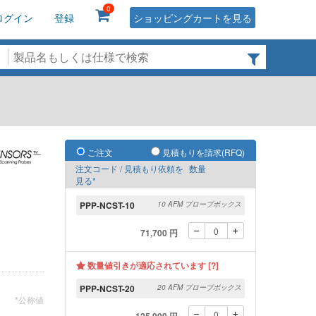
0
ログイン
登録
ショッピングカートを見る
ご注文
見積もりを請求(RFQ)
注文コード / 見積もり依頼を
数量
見る*
PPP-NCST-10
10 AFM プローブボックス
71,700 円
数量値引きが適応されています [?]
PPP-NCST-20
20 AFM プローブボックス
*公称値