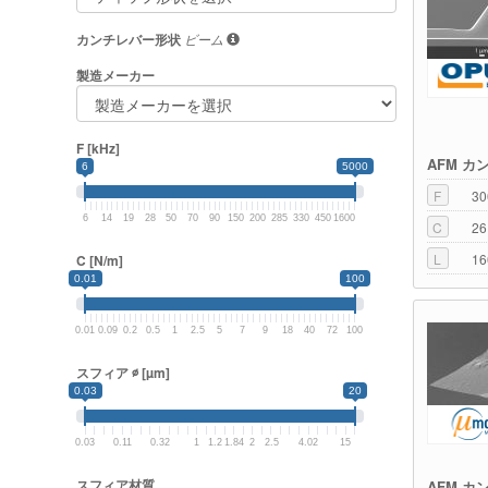
カンチレバー形状
ビーム
製造メーカー
F [kHz]
AFM カ
6
5000
F
30
6
14
19
28
50
70
90
150
200
285
330
450
1600
C
26
L
16
C [N/m]
0.01
100
0.01
0.09
0.2
0.5
1
2.5
5
7
9
18
40
72
100
スフィア ∅ [µm]
0.03
20
0.03
0.11
0.32
1
1.2
1.84
2
2.5
4.02
15
スフィア材質
AFM カ