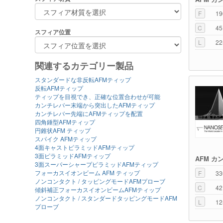
F
19
C
45
スフィア位置
L
22
関連するカテゴリー製品
スタンダードな非反転AFMティップ
反転AFMティップ
ティップを目視でき、正確な位置合わせが可能
カンチレバー末端から突出したAFMティップ
カンチレバー先端にAFMティップを配置
四角錘型AFMティップ
円錐状AFM ティップ
スパイク AFMティップ
4面キャストピラミッドAFMティップ
3面ピラミッドAFMティップ
AFM カ
3面スーパーシャープピラミッドAFMティップ
フォーカスイオンビーム AFM ティップ
F
33
ノンコンタクト / タッピングモードAFMプローブ
C
42
傾斜補正フォーカスイオンビームAFMティップ
ノンコンタクト / スタンダードタッピングモードAFM
L
12
プローブ