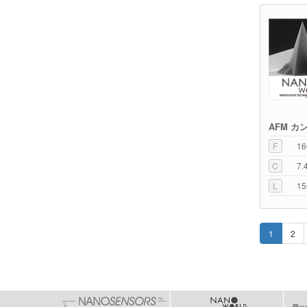
AFM カ
F
16
C
7.
L
15
1
2