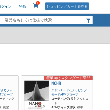
0
ログイン
登録
ショッピングカートを見る
産業向けスタンダード製品
NCHR
できるタッ
スタンダードなタッピング
Mプローブ
モードAFMプローブ
ーティング
コーティング:
反射アルミコ
ート
:
視認
AFMティップ形状:
標準