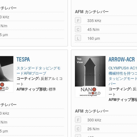
ンチレバー
AFM カンチレバー
0 kHz
F
335 kHz
 N/m
C
45 N/m
5 µm
L
160 µm
TESPA
ARROW-ACR
スタンダードタッピングモ
OLYMPUS® A
ードAFMプローブ
機械特性を持つコ
コーティング:
反射アルミコ
タッピングモー
バー
ート
コーティング:
反
AFMティップ形状:
標準
ート
AFMティップ形状
ンチレバー
AFM カンチレバー
0 kHz
F
300 kHz
 N/m
C
26 N/m
5 µm