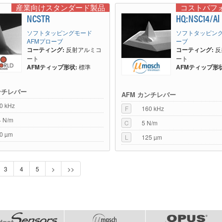
産業向けスタンダード製品
コストパフ
NCSTR
HQ:NSC14/Al
ソフトタッピングモード
ソフトタッピング
AFMプローブ
ーブ
コーティング:
反射アルミコ
コーティング:
反
ート
ート
AFMティップ形状:
標準
AFMティップ形状
ンチレバー
AFM カンチレバー
0 kHz
F
160 kHz
4 N/m
C
5 N/m
0 µm
L
125 µm
3
4
5
>
>>