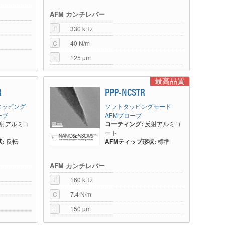
AFM カンチレバー
F
330 kHz
C
40 N/m
L
125 µm
最高品質
R
PPP-NCSTR
タッピング
ソフトタッピングモード
ーブ
AFMプローブ
射アルミコ
コーティング:
反射アルミコ
ート
:
反転
AFMティップ形状:
標準
AFM カンチレバー
F
160 kHz
C
7.4 N/m
L
150 µm