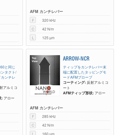
AFM カンチレバー
F
320 kHz
C
42 N/m
L
125 µm
ARROW-NCR
C160と同じ
ティップをカンチレバー末
ンタクト/
端に配置したタッピングモ
ドカンチレ
ードAFMプローブ
コーティング:
反射アルミコ
射アルミコ
ート
AFMティップ形状:
アロー
:
アロー
AFM カンチレバー
F
285 kHz
C
42 N/m
L
160 µm