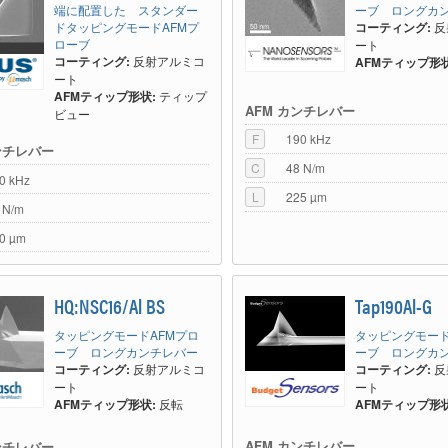
端に配置した スタンダー
ーブ ロングカ
ドタッピングモードAFMプ
コーティング:
反
ローブ
ート
コーティング:
反射アルミコ
AFMティップ形状
ート
AFMティップ形状:
ティップ
AFM カンチレバー
ビュー
F
190 kHz
ンチレバー
C
48 N/m
0 kHz
L
225 µm
 N/m
0 µm
HQ:NSC16/Al BS
Tap190Al-G
タッピングモードAFMプロ
タッピングモード
ーブ ロングカンチレバー
ーブ ロングカ
コーティング:
反射アルミコ
コーティング:
反
ート
ート
AFMティップ形状:
反転
AFMティップ形状
AFM カンチレバー
ンチレバー