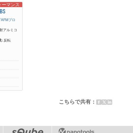
ォーマンス
 BS
AFMプロ
射アルミコ
:
反転
こちらで共有：