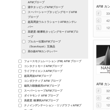
AFMプローブ
AFM カ
液中タッピングAFMプローブ
スーパーシャープタッピングモードAFM
F
33
プローブ
C
42
超高周波ウルトラショートAFMカンチレ
バー
L
12
高硬度 /耐摩耗タッピングモードAFMプロ
ーブ
ブルカー社製AFMプローブ
（ScanAsyst）互換品
高Q値AFMカンチレバー
フォースモジュレーション (FM) AFM プローブ
コンタクトモードAFMプローブ
ライフサイエンスAFMプローブ
超高周波AFMプローブ
コンダクティブ AFM プローブ
AFM カ
磁気力顕微鏡用AFMプローブ
スーパーシャープAFMプローブ
F
32
ダイヤモンド AFM プローブ
C
42
高硬度 /耐摩耗AFMプローブ
L
12
ナノインデンテーション・リソグラフィAFMプ