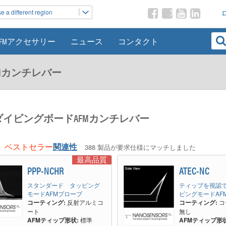
 a different region
AFMアクセサリー
ニュース
コンタクト
FMカンチレバー
 ダイビングボードAFMカンチレバー
ベストセラー
関連性
388 製品が要求仕様にマッチしました
最高品質
PPP-NCHR
ATEC-NC
スタンダード タッピング
ティップを視認
モードAFMプローブ
ピングモードAF
コーティング:
反射アルミコ
コーティング:
コ
ート
無し
AFMティップ形状:
標準
AFMティップ形状