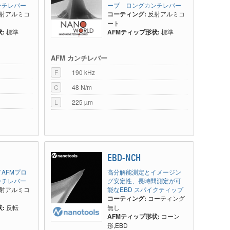
ンチレバー
ーブ ロングカンチレバー
射アルミコ
コーティング:
反射アルミコ
ート
:
標準
AFMティップ形状:
標準
AFM カンチレバー
F
190 kHz
C
48 N/m
L
225 µm
EBD-NCH
AFMプロ
高分解能測定とイメージン
ンチレバー
グ安定性、長時間測定が可
射アルミコ
能なEBD スパイクティップ
コーティング:
コーティング
:
反転
無し
AFMティップ形状:
コーン
形,EBD