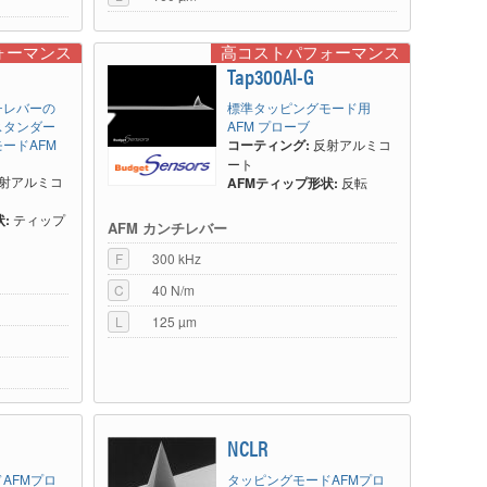
ォーマンス
高コストパフォーマンス
Tap300Al-G
チレバーの
標準タッピングモード用
スタンダー
AFM プローブ
ードAFM
コーティング:
反射アルミコ
ート
射アルミコ
AFMティップ形状:
反転
:
ティップ
AFM カンチレバー
F
300 kHz
C
40 N/m
L
125 µm
NCLR
AFMプロ
タッピングモードAFMプロ