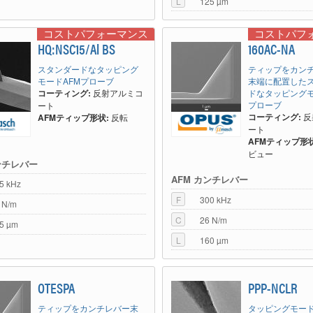
L
125 µm
コストパフォーマンス
コストパフ
HQ:NSC15/Al BS
160AC-NA
スタンダードなタッピング
ティップをカン
モードAFMプローブ
末端に配置した
コーティング:
反射アルミコ
ドなタッピングモ
プローブ
ート
コーティング:
反
AFMティップ形状:
反転
ート
AFMティップ形状
ビュー
ンチレバー
AFM カンチレバー
5 kHz
F
300 kHz
 N/m
C
26 N/m
5 µm
L
160 µm
OTESPA
PPP-NCLR
ティップをカンチレバー末
タッピングモード