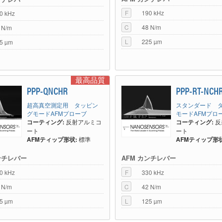
F
190 kHz
0 kHz
C
48 N/m
 N/m
L
225 µm
5 µm
最高品質
PPP-QNCHR
PPP-RT-NCH
超高真空測定用 タッピン
スタンダード 
グモードAFMプローブ
モードAFMプロ
コーティング:
反射アルミコ
コーティング:
反
ート
ート
AFMティップ形状:
標準
AFMティップ形状
ンチレバー
AFM カンチレバー
0 kHz
F
330 kHz
 N/m
C
42 N/m
5 µm
L
125 µm