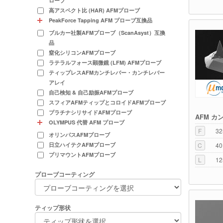
ローブ
高アスペクト比 (HAR) AFMプローブ
PeakForce Tapping AFM プローブ互換品
ブルカー社製AFMプローブ（ScanAsyst）互換
品
窒化シリコンAFMプローブ
ラテラルフォース顕微鏡 (LFM) AFMプローブ
ティップレスAFMカンチレバー・カンチレバー
アレイ
自己検知 & 自己励振AFMプローブ
スフィアAFMティップとコロイドAFMプローブ
プラチナシリサイドAFMプローブ
AFM カ
OLYMPUS 代替 AFM プローブ
F
32
オリンパスAFMプローブ
日立ハイテクAFMプローブ
C
40
プリマウントAFMプローブ
L
12
プローブコーティング
ティップ形状