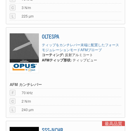
C
3 N/m
L
225 µm
OLTESPA
ティップをカンチレバー末端に配置したフォース
モジュレーションモードAFMプローブ
コーティング:
反射アルミコート
AFMティップ形状:
ティップビュー
AFM カンチレバー
F
70 kHz
C
2 N/m
L
240 µm
最高品質
SSS-NCHR