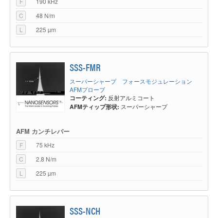
F
190 kHz
C
48 N/m
L
225 µm
SSS-FMR
スーパーシャープ フォースモジュレーション
AFMプローブ
コーティング:
反射アルミコート
AFMティップ形状:
スーパーシャープ
AFM カンチレバー
F
75 kHz
C
2.8 N/m
L
225 µm
SSS-NCH