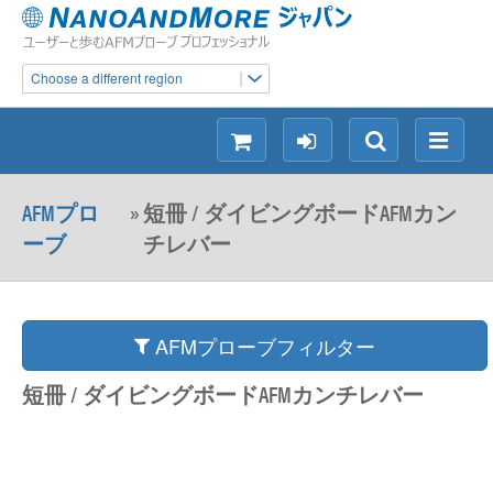
Choose a different region
シ
ロ
検
メ
ョ
グ
索
ニ
ッ
イ
ュ
AFMプロ
»
短冊 / ダイビングボードAFMカン
ピ
ン
ー
ーブ
チレバー
ン
グ
AFMプローブフィルター
短冊 / ダイビングボードAFMカンチレバー