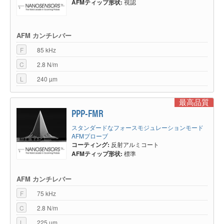
AFMティップ形状:
視認
AFM カンチレバー
F
85 kHz
C
2.8 N/m
L
240 µm
最高品質
PPP-FMR
スタンダードなフォースモジュレーションモード
AFMプローブ
コーティング:
反射アルミコート
AFMティップ形状:
標準
AFM カンチレバー
F
75 kHz
C
2.8 N/m
L
225 µm