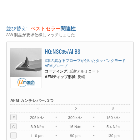
並び替え:
ベストセラー
関連性
388 製品が要求仕様にマッチしました
HQ:NSC35/Al BS
3本の異なるプローブが付いたタッピングモード
AFMプローブ
コーティング:
反射アルミコート
AFMティップ形状:
反転
AFM カンチレバー: 3つ
1
2
3
F
205 kHz
300 kHz
150 kHz
C
8.9 N/m
16 N/m
5.4 N/m
L
110 µm
90 µm
130 µm