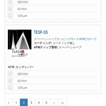
F
320 kHz
C
42 N/m
L
125 µm
TESP-SS
スーパーシャープタッピングモードAFMプローブ
コーティング:
コーティング無し
AFMティップ形状:
スーパーシャープ
AFM カンチレバー
F
320 kHz
C
42 N/m
L
125 µm
<
1
2
3
4
5
>
>>