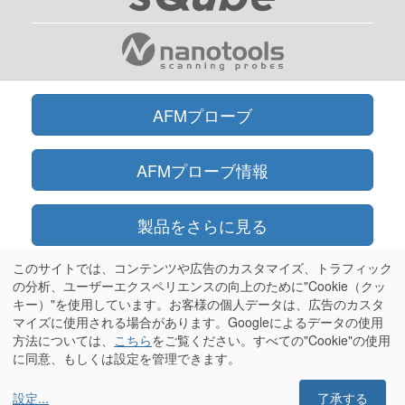
AFMプローブ
AFMプローブ情報
製品をさらに見る
このサイトでは、コンテンツや広告のカスタマイズ、トラフィック
オンラインショップ
の分析、ユーザーエクスペリエンスの向上のために"Cookie（クッ
キー）"を使用しています。お客様の個人データは、広告のカスタ
マイズに使用される場合があります。Googleによるデータの使用
情報
方法については、
こちら
をご覧ください。すべての"Cookie"の使用
に同意、もしくは設定を管理できます。
設定
...
了承する
Olympus®はオリンパス株式会社の登録商標です