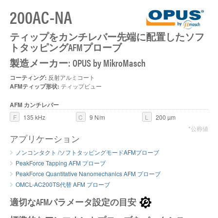
200AC-NA
ティップをカンチレバー先端に配置したソフ
O
トタッピングAFMプローブ
製造メーカー: OPUS by MikroMasch
コーティング:
反射アルミコート
AFMティップ形状:
ティップビュー
AFM カンチレバー
F
135 kHz
C
9 N/m
L
200 µm
*公称値
アプリケーション
ノンコンタクト /ソフトタッピングモードAFMプローブ
PeakForce Tapping AFM プローブ
PeakForce Quantitative Nanomechanics AFM プローブ
OMCL-AC200TS代替 AFM プローブ
適切なAFMパラメータ設定の目安