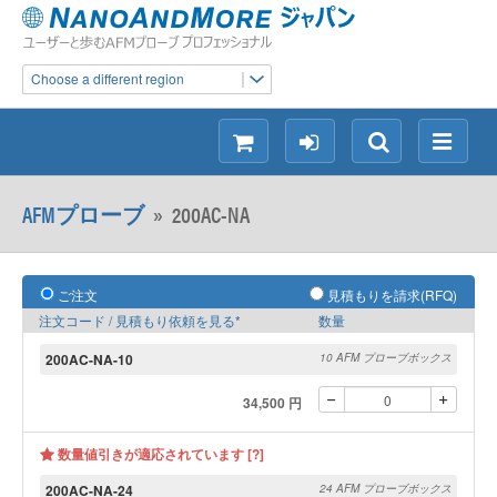
Choose a different region
シ
ロ
検
メ
ョ
グ
索
ニ
ッ
イ
ュ
AFMプローブ
»
200AC-NA
ピ
ン
ー
ン
グ
ご注文
見積もりを請求(RFQ)
注文コード / 見積もり依頼を見る*
数量
200AC-NA-10
10 AFM プローブボックス
34,500 円
数量値引きが適応されています [?]
200AC-NA-24
24 AFM プローブボックス