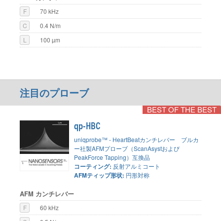
F
70 kHz
C
0.4 N/m
L
100 µm
注目のプローブ
BEST OF THE BEST
qp-HBC
uniqprobe™ - HeartBeatカンチレバー ブルカ
ー社製AFMプローブ（ScanAsystおよび
PeakForce Tapping）互換品
コーティング:
反射アルミコート
AFMティップ形状:
円形対称
AFM カンチレバー
F
60 kHz