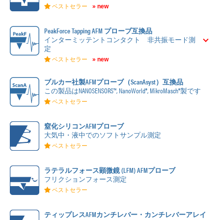
ベストセラー
» new
PeakForce Tapping AFM プローブ互換品
インターミッテントコンタクト 非共振モード測
定
ベストセラー
» new
ブルカー社製AFMプローブ（ScanAsyst）互換品
この製品はNANOSENSORS™, NanoWorld®, MikroMasch®製です
ベストセラー
窒化シリコンAFMプローブ
大気中・液中でのソフトサンプル測定
ベストセラー
ラテラルフォース顕微鏡 (LFM) AFMプローブ
フリクションフォース測定
ベストセラー
ティップレスAFMカンチレバー・カンチレバーアレイ