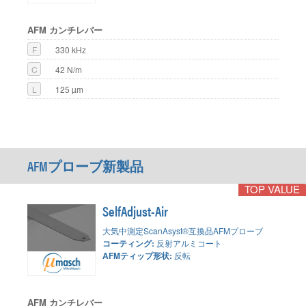
AFM カンチレバー
F
330 kHz
C
42 N/m
L
125 µm
AFMプローブ新製品
TOP VALUE
SelfAdjust-Air
大気中測定ScanAsyst®互換品AFMプローブ
コーティング:
反射アルミコート
AFMティップ形状:
反転
AFM カンチレバー