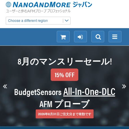
Choose a different region
シ
ロ
検
メ
ョ
グ
索
ニ
ッ
イ
ュ
8月のマンスリーセール!
ピ
ン
ー
ン
15% OFF
グ
All-In-One-DLC
BudgetSensors
AFM プローブ
2026年8月31日ご注文分まで有効です