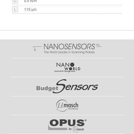
C
0.5 N/m
L
115 µm