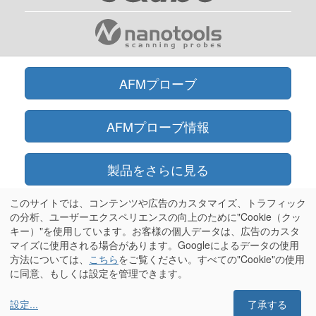
AFMプローブ
AFMプローブ情報
製品をさらに見る
このサイトでは、コンテンツや広告のカスタマイズ、トラフィック
オンラインショップ
の分析、ユーザーエクスペリエンスの向上のために"Cookie（クッ
キー）"を使用しています。お客様の個人データは、広告のカスタ
マイズに使用される場合があります。Googleによるデータの使用
情報
方法については、
こちら
をご覧ください。すべての"Cookie"の使用
に同意、もしくは設定を管理できます。
設定
...
了承する
Olympus®はオリンパス株式会社の登録商標です