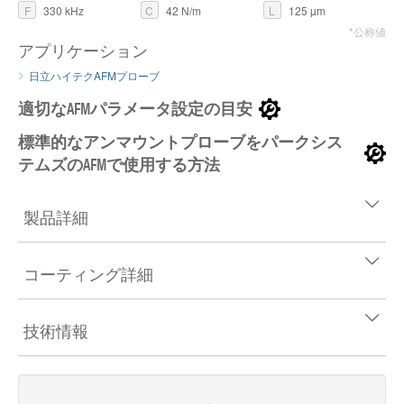
F
330 kHz
C
42 N/m
L
125 µm
*公称値
アプリケーション
日立ハイテクAFMプローブ
適切なAFMパラメータ設定の目安
標準的なアンマウントプローブをパークシス
テムズのAFMで使用する方法
製品詳細
コーティング詳細
技術情報