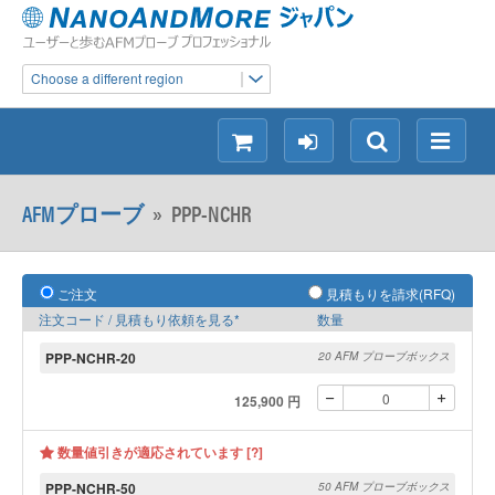
Choose a different region
シ
ロ
検
メ
ョ
グ
索
ニ
ッ
イ
ュ
AFMプローブ
»
PPP-NCHR
ピ
ン
ー
ン
グ
ご注文
見積もりを請求(RFQ)
注文コード / 見積もり依頼を見る*
数量
PPP-NCHR-20
20 AFM プローブボックス
125,900 円
数量値引きが適応されています [?]
PPP-NCHR-50
50 AFM プローブボックス