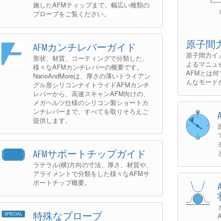
施したAFMティップまで、幅広い種類の
プローブをご覧ください。
原子間
AFMカンチレバーガイド
原子間力イ
形状、材質、コーティングで分類した、
よるマニュ
様々なAFMカンチレバーの概要です。
AFMとは何
NanoAndMoreは、厚さの薄いトライアン
んなモード
グル形シリコンナイトライドAFMカンチ
レバーから、高速スキャンAFM向けの、
メガヘルツ仕様のシリコン製ショートカ
ンチレバーまで、すべてを取りそろえご
提供します。
AFMサポートチップガイド
ラテラル(横)方向の寸法、厚さ、材質や、
アライメントで分類をした様々なAFMサ
ポートチップ概要。
特殊なプローブ