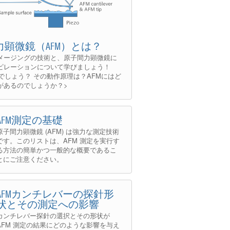
力顕微鏡（AFM）とは？
メージングの技術と、原子間力顕微鏡に
ピレーションについて学びましょう！
でしょう？ その動作原理は？AFMにはど
があるのでしょうか？>
AFM測定の基礎
原子間力顕微鏡 (AFM) は強力な測定技術
です。このリストは、AFM 測定を実行す
る方法の簡単かつ一般的な概要であるこ
とにご注意ください。
AFMカンチレバーの探針形
状とその測定への影響
カンチレバー探針の選択とその形状が
AFM 測定の結果にどのような影響を与え