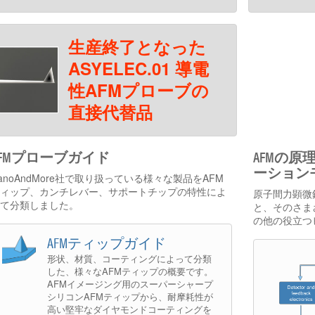
生産終了となった
ASYELEC.01 導電
性AFMプローブの
直接代替品
AFMプローブガイド
AFMの原
ーション
anoAndMore社で取り扱っている様々な製品をAFM
ィップ、カンチレバー、サポートチップの特性によ
原子間力顕微
て分類しました。
と、そのさま
の他の役立つ
AFMティップガイド
形状、材質、コーティングによって分類
した、様々なAFMティップの概要です。
AFMイメージング用のスーパーシャープ
シリコンAFMティップから、耐摩耗性が
高い堅牢なダイヤモンドコーティングを