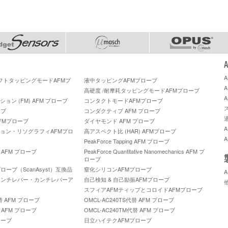
ソフトタッピングモードAFMプ
液中タッピングAFMプローブ
高硬度 /耐摩耗タッピングモードAFMプローブ
ン (FM) AFM プローブ
コンタクトモードAFMプローブ
ーブ
コンダクティブ AFM プローブ
FMプローブ
ダイヤモンド AFM プローブ
ョン・リソグラフィAFMプロ
高アスペクト比 (HAR) AFMプローブ
PeakForce Tapping AFM プローブ
A™ AFM プローブ
PeakForce Quantitative Nanomechanics AFM プ
ローブ
ーブ（ScanAsyst）互換品
窒化シリコンAFMプローブ
カンチレバー・カンチレバーア
自己検知 & 自己励振AFMプローブ
スフィアAFMティップとコロイドAFMプローブ
代替 AFM プローブ
OMCL-AC240TS代替 AFM プローブ
替 AFM プローブ
OMCL-AC240TM代替 AFM プローブ
ローブ
日立ハイテクAFMプローブ