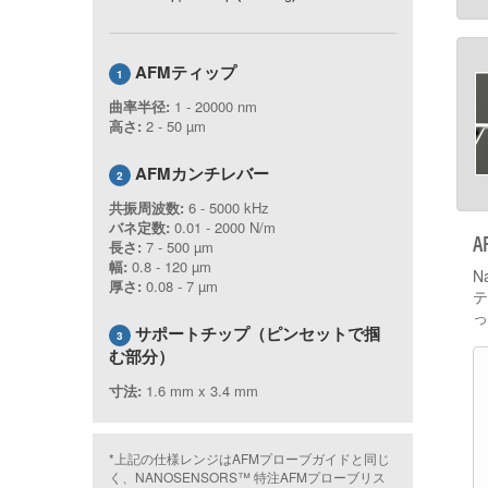
AFMティップ
1
曲率半径:
1 - 20000 nm
高さ:
2 - 50 µm
AFMカンチレバー
2
共振周波数:
6 - 5000 kHz
バネ定数:
0.01 - 2000 N/m
長さ:
7 - 500 µm
幅:
0.8 - 120 µm
N
厚さ:
0.08 - 7 µm
テ
っ
サポートチップ（ピンセットで掴
3
む部分）
寸法:
1.6 mm x 3.4 mm
*上記の仕様レンジはAFMプローブガイドと同じ
く、NANOSENSORS™ 特注AFMプローブリス