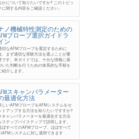
るかについて知りたいですか? このトピッ
クに関する内容をご確認ください。
ナノ機械特性測定のための
AFMプローブ選択ガイドラ
イン
適切なAFMプローブを選定するために
は、まず適切な実験方法を選ぶことが重
要です。本ガイドでは、十分な情報に基
づいた判断を行うための体系的な手順を
ご紹介します。
AFMスキャンパラメーター
の最適化方法
新しいAFMプローブをAFMシステムをセ
ットアップする方法を知りたいですすか?
スキャンパラメーターを最適化する方法
をステップバイステップで説明します。
ほぼすべてのAFMプローブ、ほぼすべて
のAFMシステムに対し適用できます