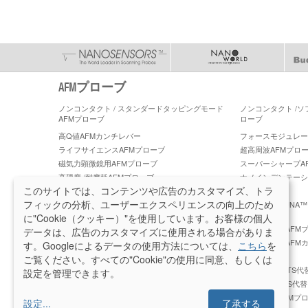
AFMプローブ
ノンコンタクト / スタンダードタッピングモード
ノンコンタクト /
AFMプローブ
ローブ
高Q値AFMカンチレバー
フォースモジュレーショ
ライフサイエンスAFMプローブ
超高周波AFMプロ
磁気力顕微鏡用AFMプローブ
スーパーシャープA
高硬度 /耐摩耗AFMプローブ
ナノインデンテーシ
ーブ
このサイトでは、コンテンツや広告のカスタマイズ、トラ
フィックの分析、ユーザーエクスペリエンスの向上のため
PeakForce ケルビンフォース顕微鏡 AFM プロー
PeakForce TUN
ブ
に"Cookie（クッキー）"を使用しています。お客様の個人
PeakForce QNM 高精度 AFM プローブ
ブルカー社製AFMプロ
データは、広告のカスタマイズに使用される場合がありま
ラテラルフォース顕微鏡 (LFM) AFMプローブ
ティップレスAFM
す。Googleによるデータの使用方法については、
こちら
を
レイ
ご覧ください。すべての"Cookie"の使用に同意、もしくは
プラチナシリサイドAFMプローブ
OMCL-AC160TS
設定を管理できます。
OMCL-AC200TS代替 AFM プローブ
OMCL-AC55TS代
OMCL-TR800PSA代替 AFM プローブ
オリンパスAFMプ
設定
...
了承する