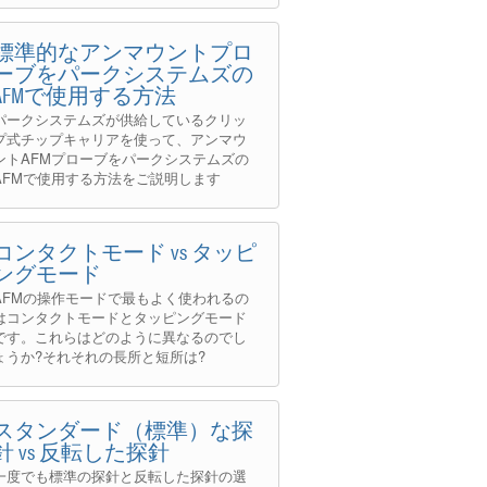
標準的なアンマウントプロ
ーブをパークシステムズの
AFMで使用する方法
パークシステムズが供給しているクリッ
プ式チップキャリアを使って、アンマウ
ントAFMプローブをパークシステムズの
AFMで使用する方法をご説明します
コンタクトモード vs タッピ
ングモード
AFMの操作モードで最もよく使われるの
はコンタクトモードとタッピングモード
です。これらはどのように異なるのでし
ょうか?それそれの長所と短所は?
スタンダード（標準）な探
針 vs 反転した探針
一度でも標準の探針と反転した探針の選