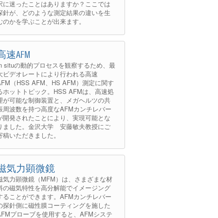
択に迷ったことはありますか？ここでは
探針が、どのような測定結果の違いを生
むのかを学ぶことが出来ます。
高速AFM
In situの動的プロセスを観察するため、最
大ビデオレートにより行われる高速
AFM（HSS AFM、HS AFM）測定に関す
るホットトピック。HSS AFMは、高速処
理が可能な制御装置と、メガヘルツの共
振周波数を持つ高度なAFMカンチレバー
が開発されたことにより、実現可能とな
りました。金沢大学 安藤敏夫教授にご
寄稿いただきました。
磁気力顕微鏡
磁気力顕微鏡（MFM）は、さまざまな材
料の磁気特性を高分解能でイメージング
することができます。AFMカンチレバー
の探針側に磁性膜コーティングを施した
AFMプローブを使用すると、AFMシステ