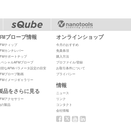
AFMプローブ情報
オンラインショップ
AFMティップ
今月のおすすめ
AFMカンチレバー
免責条項
AFMサポートチップ
購入方法
スペシャルAFMプローブ
プロファイル/登録
適切なAFMパラメータ設定の目安
お取引条件について
AFMプローブ動画
プライバシー
AFMイメージギャラリー
情報
製品をさらに見る
ニュース
AFMアクセサリー
リンク
他の製品
コンタクト
会社情報