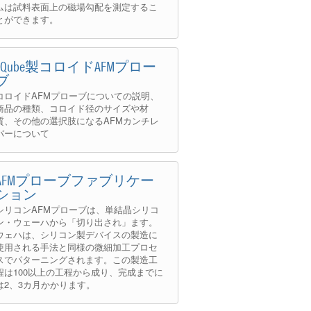
ムは試料表面上の磁場勾配を測定するこ
とができます。
sQube製コロイドAFMプロー
ブ
コロイドAFMプローブについての説明、
商品の種類、コロイド径のサイズや材
質、その他の選択肢になるAFMカンチレ
バーについて
AFMプローブファブリケー
ション
シリコンAFMプローブは、単結晶シリコ
ン・ウェーハから「切り出され」ます。
ウェハは、シリコン製デバイスの製造に
使用される手法と同様の微細加工プロセ
スでパターニングされます。この製造工
程は100以上の工程から成り、完成までに
は2、3カ月かかります。