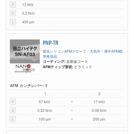
F
13 kHz
SI-DF20
SEIHR
NanoWorld®
C
0.2 N/m
SI-DF20P2
200AC-NA
OPUS™
L
450 µm
SI-DF20Plus
PPP-SEIHR
NANOSENSORS™
PNP-TR
SI-DF20S
SSS-SEIHR
NANOSENSORS™
窒化シリコンAFMプローブ 大気中・液中AFM標
準推奨品
SI-DF20-PI / SI-DF3-R
PPP-NCSTPt
NANOSENSORS™
コーティング:
反射金コート
/ SI-DF20-R
AFMティップ形状:
ピラミッド
SI-DF3
ZEILR
NanoWorld®
AFM カンチレバー: 2
240AC-NA
OPUS™
1
2
SI-DF3P2
Arrow-
F
67 kHz
17 kHz
NanoWorld®
FMR(溝無し)
C
0.32 N/m
0.08 N/m
L
100 µm
200 µm
Arrow-FM-
SI-DF3F-PI / SI-DF3-R
NanoWorld®
Iridium