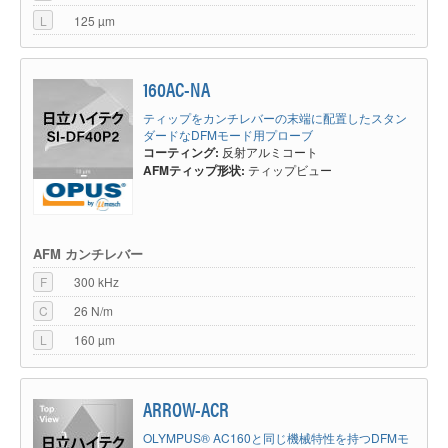
L
125 µm
160AC-NA
ティップをカンチレバーの末端に配置したスタン
ダードなDFMモード用プローブ
コーティング:
反射アルミコート
AFMティップ形状:
ティップビュー
AFM カンチレバー
F
300 kHz
C
26 N/m
L
160 µm
ARROW-ACR
OLYMPUS® AC160と同じ機械特性を持つDFMモ