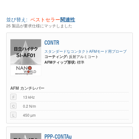
まず、１９８０年代後半に国産初のSTM商用化を実現しました。続いて
1990年代には、国産初のAFM商用化を達成し、高性能化を進めながら汎用
タイプのSPMへと展開。観察機能の多様化や操作性が向上しました。ま
た、環境制御型SPMの開発によって、特殊環境下での測定にも対応するよ
並び替え:
ベストセラー
関連性
うになりました。
25 製品が要求仕様にマッチしました
さらに、カンチレバーをバキューム吸着する機能を備えた大型試料に対応し
た大型ステージ機、省スペースでかつ革新的な自己検知カンチレバーを採用
した扱いやすい簡易型SPM、スタンドアロン型装置など、市場のニーズに
CONTR
応じた製品群を拡充しました。日立ハイテク社は、プローブ顕微鏡を、より
一般的な表面分析手法として定着させユーザー層の拡大に大きく貢献しまし
スタンダードなコンタクトAFMモード用プローブ
た。
コーティング:
反射アルミコート
AFMティップ形状:
標準
2000年代以降は、高性能化と操作性向上を進めながら、近年では光熱励振
機能を搭載したSPMシリーズも発表しています。
日立ハイテク製SPMは、2026年9月30日に生産終了予定、プローブの販売
は生産終了日から7年間、消耗品販売、保守、サポートが継続されることが
AFM カンチレバー
告知されました。
F
13 kHz
日立ハイテク
SPM
で使用するプローブ
日立ハイテク製SPMにおいては、コンタクトモードがSPMの基礎となる測
C
0.2 N/m
定モードであることからコンタクトモードをコンタクトAFM（もしくは単
L
450 µm
にAFM）と呼んでいます。コンタクトAFM用マイクロカンチレバーとして
窒化シリコン製カンチレバーSN-AF01とシリコン製カンチレバーSI-AF01を
標準推奨品として紹介されています。
PPP-CONTAu
また、日立ハイテク製ＳＰＭにおいてはＡＣモードをダイナミック・フォー