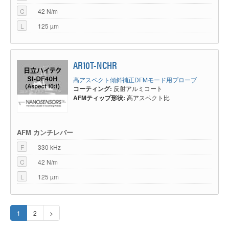
C
42 N/m
L
125 µm
AR10T-NCHR
高アスペクト傾斜補正DFMモード用プローブ
コーティング:
反射アルミコート
AFMティップ形状:
高アスペクト比
AFM カンチレバー
F
330 kHz
C
42 N/m
L
125 µm
1
2
>