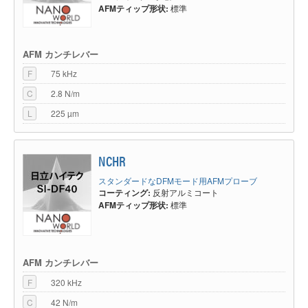
AFMティップ形状:
標準
AFM カンチレバー
F
75 kHz
C
2.8 N/m
L
225 µm
NCHR
スタンダードなDFMモード用AFMプローブ
コーティング:
反射アルミコート
AFMティップ形状:
標準
AFM カンチレバー
F
320 kHz
C
42 N/m