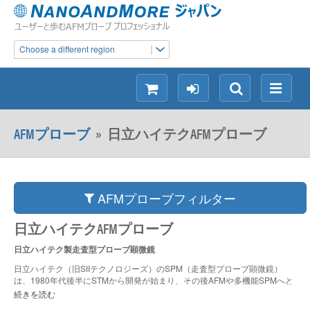
Choose a different region
シ
ロ
検
メ
ョ
グ
索
ニ
ッ
イ
ュ
AFMプローブ
»
日立ハイテクAFMプローブ
ピ
ン
ー
ン
グ
AFMプローブフィルター
日立ハイテクAFMプローブ
日立ハイテク製走査型プローブ顕微鏡
日立ハイテク（旧SIIテクノロジーズ）のSPM（走査型プローブ顕微鏡）
は、1980年代後半にSTMから開発が始まり、その後AFMや多機能SPMへと
発展しました。
続きを読む