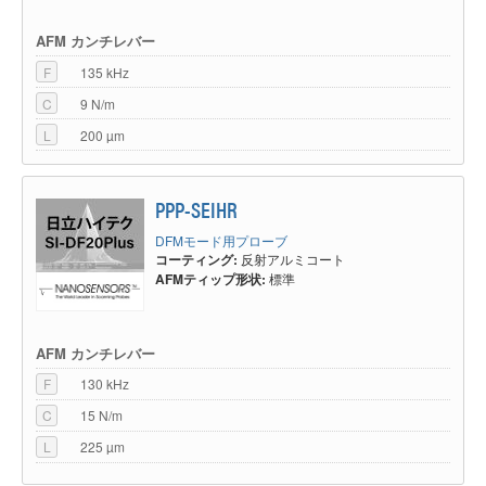
SI-DF40S
SSS-NCHR
NANOSENSORS™
AFM カンチレバー
SI-DF40-CD
CDT-NCHR
NANOSENSORS™
F
135 kHz
SI-MF3F
MFMR
NanoWorld®
C
9 N/m
L
200 µm
PPP-SEIHR
DFMモード用プローブ
コーティング:
反射アルミコート
AFMティップ形状:
標準
AFM カンチレバー
F
130 kHz
C
15 N/m
L
225 µm