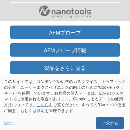
AFMプローブ
AFMプローブ情報
製品をさらに見る
このサイトでは、コンテンツや広告のカスタマイズ、トラフィック
オンラインショップ
の分析、ユーザーエクスペリエンスの向上のために"Cookie（クッ
キー）"を使用しています。お客様の個人データは、広告のカスタ
マイズに使用される場合があります。Googleによるデータの使用
情報
方法については、
こちら
をご覧ください。すべての"Cookie"の使用
に同意、もしくは設定を管理できます。
設定
...
了承する
Olympus®はオリンパス株式会社の登録商標です