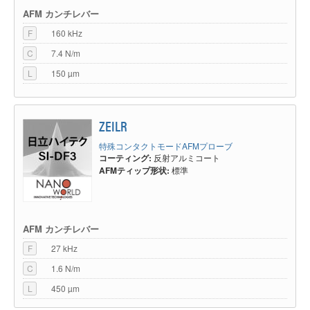
AFM カンチレバー
F
160 kHz
C
7.4 N/m
L
150 µm
ZEILR
特殊コンタクトモードAFMプローブ
コーティング:
反射アルミコート
AFMティップ形状:
標準
AFM カンチレバー
F
27 kHz
C
1.6 N/m
L
450 µm