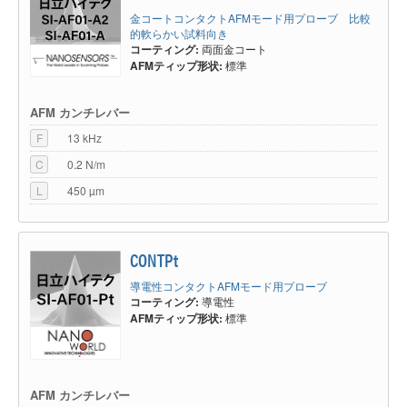
ス・モード（DFM）と呼んでいます。基本的な動作原理はＡＣモードやタ
金コートコンタクトAFMモード用プローブ 比較
ッピングモードと同じです。SI-DF40, SI-DF20, SI-DF3を標準的なカンチレ
的軟らかい試料向き
バーとして紹介されています。
コーティング:
両面金コート
通常のクリップ固定方式のカンチレバーホルダをお使いでしたら、どのプロ
AFMティップ形状:
標準
ーブでもお使いいただけます。もしバキューム吸着方式のカンチレバーホル
ダをお使いの場合は、プローブのサポートチップ部分にアライメント溝のな
いタイプのプローブが必要となります。
AFM カンチレバー
主な日立ハイテク製プローブと置き換えることができるプローブをまとめて
F
13 kHz
ございます。
C
0.2 N/m
一覧にないプローブの代替品や、その他選定についてご不明のことがござい
ましたら営業担当までご相談ください。
L
450 µm
製品名
代替品
ブランド
CONTPt
SI-AF01
CONTR
NanoWorld®
導電性コンタクトAFMモード用プローブ
SI-AF01-A2 / SI-AF01-
PPP-
コーティング:
導電性
NANOSENSORS™
A
CONTAu
AFMティップ形状:
標準
SI-AF01-Pt
CONTPt
NanoWorld®
SN-AF03
PNP-TR
NanoWorld®
AFM カンチレバー