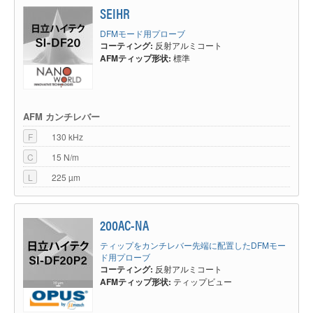
SEIHR
SI-DF3FM
FMR
NanoWorld®
DFMモード用プローブ
SI-DF3F-A2 / SI-DF3-
コーティング:
反射アルミコート
PPP-FMAu
NANOSENSORS™
A
AFMティップ形状:
標準
SI-DF3F-PI / SI-DF3-R
EFM
NanoWorld®
SI-DF40
NCHR
NanoWorld®
AFM カンチレバー
F
130 kHz
160AC-NA
OPUS™
C
15 N/m
SI-DF40P2
Arrow-ACR
L
225 µm
NanoWorld®
(溝無し)
SI-DF40H(Aspect 5:1)
AR5T-NCHR
NANOSENSORS™
200AC-NA
SI-DF40H(Aspect
AR10T-
ティップをカンチレバー先端に配置したDFMモー
NANOSENSORS™
ド用プローブ
10:1)
NCHR
コーティング:
反射アルミコート
AFMティップ形状:
ティップビュー
SI-DF40Plus
PPP-NCHR
NANOSENSORS™