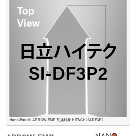
NanoWorld® ARROW-FMR 互換対象 HITACHI SI-DF3P2