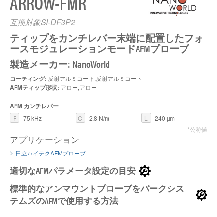
ARROW-FMR
互換対象SI-DF3P2
ティップをカンチレバー末端に配置したフォ
ースモジュレーションモードAFMプローブ
製造メーカー: NanoWorld
コーティング:
反射アルミコート,反射アルミコート
AFMティップ形状:
アロー,アロー
AFM カンチレバー
F
75 kHz
C
2.8 N/m
L
240 µm
*公称値
アプリケーション
日立ハイテクAFMプローブ
適切なAFMパラメータ設定の目安
標準的なアンマウントプローブをパークシス
テムズのAFMで使用する方法