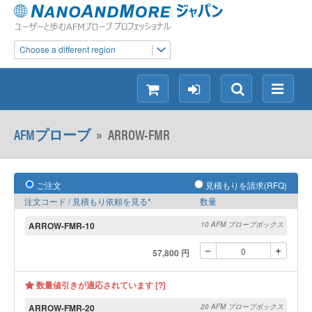
Choose a different region
シ
ロ
検
メ
ョ
グ
索
ニ
ッ
イ
ュ
AFMプローブ
»
ARROW-FMR
ピ
ン
ー
ン
グ
ご注文
見積もりを請求(RFQ)
注文コード / 見積もり依頼を見る*
数量
ARROW-FMR-10
10 AFM プローブボックス
57,800 円
数量値引きが適応されています [?]
ARROW-FMR-20
20 AFM プローブボックス