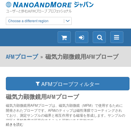
Choose a different region
シ
ロ
検
メ
ョ
グ
索
ニ
ッ
イ
ュ
AFMプローブ
»
磁気力顕微鏡用AFMプローブ
ピ
ン
ー
ン
グ
AFMプローブフィルター
磁気力顕微鏡用AFMプローブ
磁気力顕微鏡用AFMプローブは、磁気力顕微鏡（MFM）で使用するために
開発されたプローブです。AFMのティップは磁性薄膜でコーティングされ
ており、測定サンプルの磁界と相互作用する磁場を形成します。サンプルの
磁区を高解像度で可視化することを可能にする技術です。
続きを読む
測定ラインを二度走査することでMFM測定を行います。最初のスキャンで