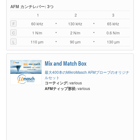
AFM カンチレバー: 3つ
1
2
3
F
60 kHz
130 kHz
65 kHz
C
1 N/m
2 N/m
0.6 N/m
L
110 µm
90 µm
130 µm
Mix and Match Box
最大400本のMikroMasch AFMプローブのオリジナ
ルセット
コーティング:
various
AFMティップ形状:
various