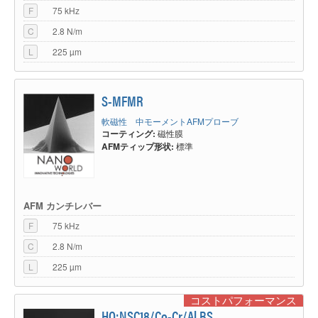
F
75 kHz
世界中の多くの科学者によって使用されています。 磁壁（Blochおよび
Neel）、環流磁区、磁気記録ビット、およびその他の磁気パターンの視覚
C
2.8 N/m
化が実証されています。 典型的なサンプルは、薄膜、ナノ粒子、ナノワイ
ヤー、パーマロイディスクや記録媒体ですが、有機磁性材料での測定も報告
L
225 µm
されています。、磁気的振る舞いの解析や、技術的応用の広がりとともに、
磁気力ＡＦＭプローブのアプリケーションも幅広いものとなっています。
磁気力顕微鏡はナノメートルスケールでの磁気的現象を深く理解することを
S-MFMR
可能にします。そして様々な磁気力AFMプローブにより、応用範囲はます
ます広がっています。
軟磁性 中モーメントAFMプローブ
コーティング:
磁性膜
AFMティップ形状:
標準
AFM カンチレバー
F
75 kHz
C
2.8 N/m
L
225 µm
コストパフォーマンス
HQ:NSC18/Co-Cr/Al BS