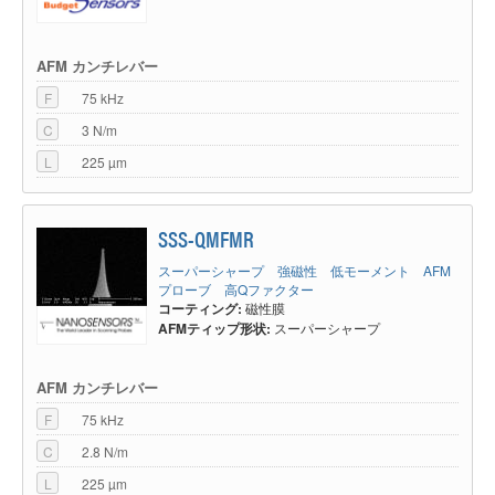
AFM カンチレバー
F
75 kHz
C
3 N/m
L
225 µm
SSS-QMFMR
スーパーシャープ 強磁性 低モーメント AFM
プローブ 高Qファクター
コーティング:
磁性膜
AFMティップ形状:
スーパーシャープ
AFM カンチレバー
F
75 kHz
C
2.8 N/m
L
225 µm