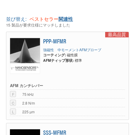
は、通常のAFMアプリケーションと同じ方法により表面トポグラフィーを
検出します。その後、2回目の表面スキャンでは、事前にユーザーが定義し
た距離（リフト高さ）で行います。
並び替え:
ベストセラー
関連性
2回目のスキャンは磁気力AFMティップとサンプルの磁区間の相互作用を検
15 製品が要求仕様にマッチしました
出します。これら別々の情報は、比較的表面近傍のメカニカルなフォースを
検出することで表面形状を測定し、ロングレンジで検出される磁気力を使っ
最高品質
て、磁気ドメインの可視化を行います。
PPP-MFMR
磁気力顕微鏡による測定は通常、大気環境下で行われますが、真空または液
中下でも実施できます。測定サンプルは導電性である必要はなく、特別なサ
強磁性 中モーメントAFMプローブ
ンプルの処理も必要ありません。磁性層を保護する薄いレイヤーがあって
コーティング:
磁性膜
も、測定結果にほとんど影響を与えません。 AFMティップの磁化が外部磁
AFMティップ形状:
標準
界の影響を受けない場合であれば、外部磁界を加えてサンプルのドメインを
変更することも可能です。
この測定モードを実行する磁気力AFMプローブは、ダイナミックモードに
対して十分な安定性と優れたフォース感度を兼ね備えています。 AFMカン
AFM カンチレバー
チレバーは、微小な力を検出できるほど柔らかいにも関わらず、ばね定数は
大気条件下でのスナップイン現象を防ぐのに十分な値です。 AFMのティッ
F
75 kHz
プは走査中表面に付着しません。
C
2.8 N/m
磁気ドメインの可視化は、サンプルとAFMティップの磁場の相互作用に基
づいているため、ＭＦＭ測定では達成可能な横方向分解能、感度、安定性
L
225 µm
は、AFMティップとサンプル両方の磁気特性に依存します。 一般的に強い
AFMティップの磁場は、感度を高め信号増加につながります。 しかしなが
ら一方で、サンプル表面の磁区を変更してしまう可能性があります。 最悪
SSS-MFMR
の場合、磁区はスキャン中にAFMティップによって一掃され、磁区構造が