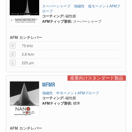
画像にまったく表示されません。 磁区がもう少し安定したサンプルの場合
スーパーシャープ 強磁性 低モーメントAFMプ
においても、AFMティップの磁場により引き起こされる局所的な変化が、
ローブ
AFMイメージングの乱れにつながります。
コーティング:
磁性膜
逆に、サンプルの磁場が十分に強い場合、スキャン中にAFMティップの磁
AFMティップ形状:
スーパーシャープ
化が変化し、AFMイメージングが乱れる可能性があります。 したがって、
磁気力AFMプローブの種類は、アプリケーションの要件に応じて慎重に選
択する必要があります。 一般にAFMティップの磁化は、サンプルが許す限
AFM カンチレバー
り大きなものを選択する必要があります。
F
75 kHz
取得可能な解像度を考えたうえで、アプリケーションに最適なティップを選
択しなければなりません。通常、ティップに成膜されている磁性材料の体積
C
2.8 N/m
は、ティップの磁化の強さに相関があり、また併せてティップの直径を決定
L
225 µm
づける要因でもあります。したがって、磁気力顕微鏡用プローブの磁気感度
は、横方向の解像度を低下させます。検出信号と水平面方向解像度はトレー
ドオフの関係にあるのです。
産業向けスタンダード製品
可能な限り多くのアプリケーションをカバーするため、軟磁性および強磁性
MFMR
磁気コーティングを行った様々な磁気力顕微鏡用がNANOSENSORS™、
NanoWorld®、BudgetSensors®、MikroMasch®、およびOPUS by
強磁性 中モーメントAFMプローブ
µmasch®社により提供されています。 磁気コーティングは、保磁力7.5〜
コーティング:
磁性膜
300エルステッドの、磁化80emu / cm³〜300emu /cm³です。 水平面方向分
AFMティップ形状:
標準
解能最小25nmまでのAFM測定を達成できます。
超高真空（UHV）のアプリケーションには、NANOSENSORS™製の特別に
調整された磁気力AFMプローブをお使いください。真空環境下でのQファク
ターを大幅に向上させます。
AFM カンチレバー
磁気力AFMプローブは、さまざまなサンプルの磁気特性を調査するため、