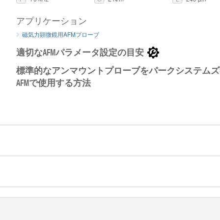
アプリケーション
磁気力顕微鏡用AFMプローブ
適切なAFMパラメータ設定の目安
OPUS コバルトアロイ磁性膜コート AFM 探針のSEMイメージ
Opus 1
標準的なアンマウントプローブをパークシステムズ
AFMで使用する方法