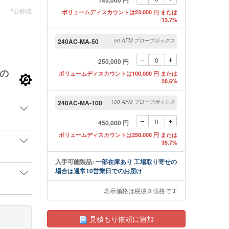
145,000 円
*公称値
ボリュームディスカウントは23,000 円 または
13.7%
240AC-MA-50
50 AFM プローブボックス
250,000 円
60ACAFMプローブの側面からのSEMイメージ
OPUS 240AC AFMプ
の
ボリュームディスカウントは100,000 円 または
28.6%
240AC-MA-100
100 AFM プローブボックス
450,000 円
ボリュームディスカウントは250,000 円 または
35.7%
入手可能製品:
一部在庫あり 工場取り寄せの
場合は通常10営業日でのお届け
表示価格は税抜き価格です
見積もり依頼に追加