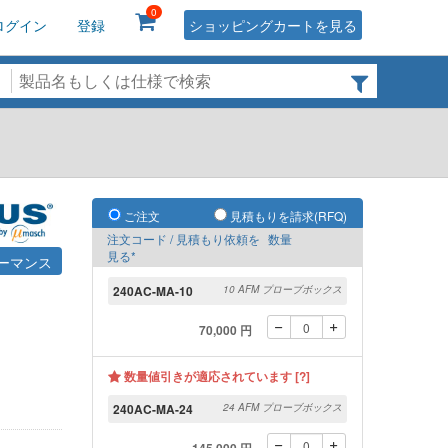
0
ログイン
登録
ショッピングカートを見る
ご注文
見積もりを請求(RFQ)
注文コード / 見積もり依頼を
数量
見る*
ーマンス
240AC-MA-10
10 AFM プローブボックス
70,000 円
数量値引きが適応されています [?]
240AC-MA-24
24 AFM プローブボックス