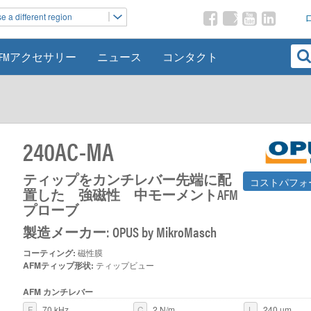
 a different region
AFMアクセサリー
ニュース
コンタクト
240AC-MA
ティップをカンチレバー先端に配
コストパフォ
置した 強磁性 中モーメントAFM
プローブ
製造メーカー: OPUS by MikroMasch
コーティング:
磁性膜
AFMティップ形状:
ティップビュー
AFM カンチレバー
F
70 kHz
C
2 N/m
L
240 µm