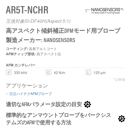
AR5T-NCHR
互換対象SI-DF40H(Aspect 5:1)
高アスペクト傾斜補正DFMモード用プローブ
製造メーカー: NANOSENSORS
コーティング:
反射アルミコート
AFMティップ形状:
高アスペクト比
AFM カンチレバー
F
330 kHz
C
42 N/m
L
125 µm
*公称値
アプリケーション
日立ハイテクAFMプローブ
適切なAFMパラメータ設定の目安
標準的なアンマウントプローブをパークシス
テムズのAFMで使用する方法