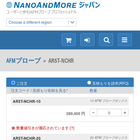
Choose a different region
シ
ロ
検
メ
ョ
グ
索
ニ
ッ
イ
ュ
AFMプローブ
»
AR5T-NCHR
ピ
ン
ー
ン
グ
ご注文
見積もりを請求(RFQ)
注文コード / 見積もり依頼を見る*
数量
AR5T-NCHR-10
10 AFM プローブボックス
289,400 円
数量値引きが適応されています [?]
AR5T-NCHR-20
20 AFM プローブボックス