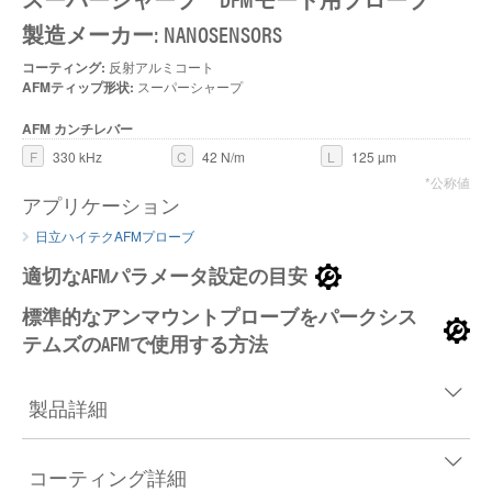
製造メーカー: NANOSENSORS
コーティング:
反射アルミコート
AFMティップ形状:
スーパーシャープ
AFM カンチレバー
F
330 kHz
C
42 N/m
L
125 µm
*公称値
アプリケーション
日立ハイテクAFMプローブ
適切なAFMパラメータ設定の目安
標準的なアンマウントプローブをパークシス
テムズのAFMで使用する方法
製品詳細
コーティング詳細