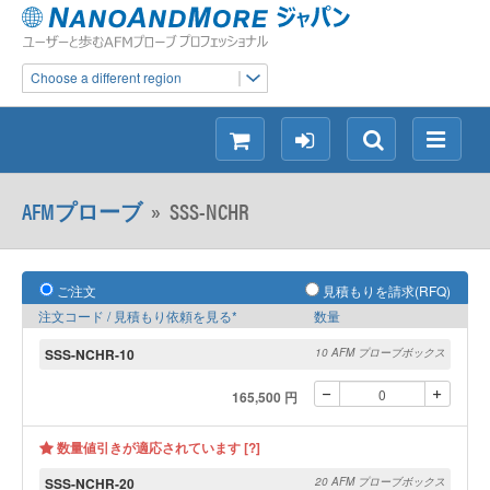
Choose a different region
シ
ロ
検
メ
ョ
グ
索
ニ
ッ
イ
ュ
AFMプローブ
»
SSS-NCHR
ピ
ン
ー
ン
グ
ご注文
見積もりを請求(RFQ)
注文コード / 見積もり依頼を見る*
数量
SSS-NCHR-10
10 AFM プローブボックス
165,500 円
数量値引きが適応されています [?]
SSS-NCHR-20
20 AFM プローブボックス