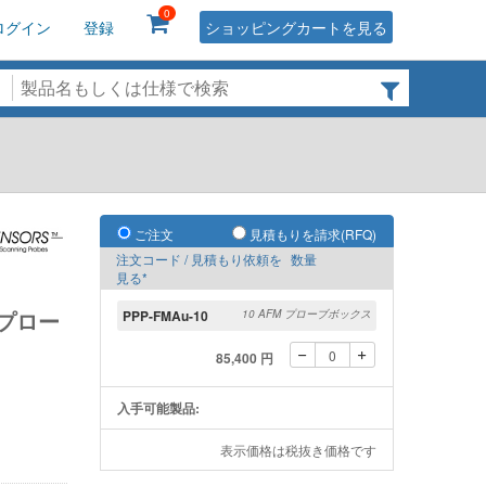
0
ログイン
登録
ショッピングカートを見る
ご注文
見積もりを請求(RFQ)
注文コード / 見積もり依頼を
数量
見る*
プロー
PPP-FMAu-10
10 AFM プローブボックス
85,400 円
入手可能製品:
表示価格は税抜き価格です