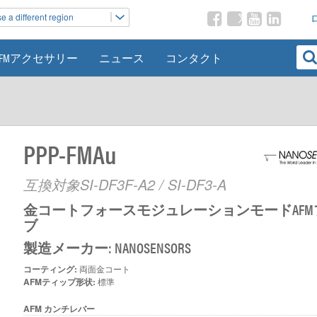
 a different region
AFMアクセサリー
ニュース
コンタクト
PPP-FMAu
互換対象SI-DF3F-A2 / SI-DF3-A
金コートフォースモジュレーションモードAFM
ブ
製造メーカー: NANOSENSORS
コーティング:
両面金コート
AFMティップ形状:
標準
AFM カンチレバー