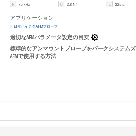
F
75 kHz
C
2.8 N/m
L
225 µm
アプリケーション
日立ハイテクAFMプローブ
適切なAFMパラメータ設定の目安
標準的なアンマウントプローブをパークシステムズ
AFMで使用する方法