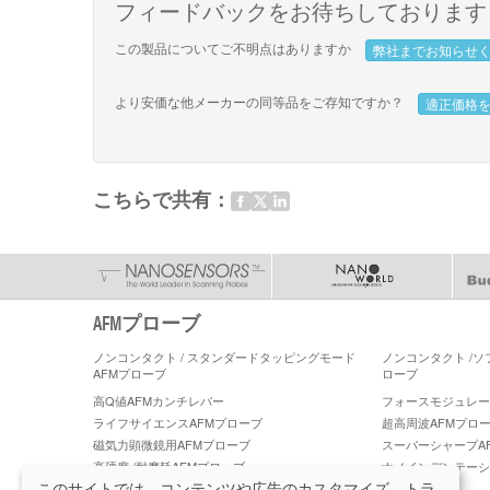
フィードバックをお待ちしております
この製品についてご不明点はありますか
弊社までお知らせ
より安価な他メーカーの同等品をご存知ですか？
適正価格
こちらで共有：
AFMプローブ
ノンコンタクト / スタンダードタッピングモード
ノンコンタクト /
AFMプローブ
ローブ
高Q値AFMカンチレバー
フォースモジュレーショ
ライフサイエンスAFMプローブ
超高周波AFMプロ
磁気力顕微鏡用AFMプローブ
スーパーシャープA
高硬度 /耐摩耗AFMプローブ
ナノインデンテーシ
ーブ
このサイトでは、コンテンツや広告のカスタマイズ、トラ