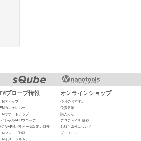
AFMプローブ情報
オンラインショップ
AFMティップ
今月のおすすめ
AFMカンチレバー
免責条項
AFMサポートチップ
購入方法
スペシャルAFMプローブ
プロファイル/登録
適切なAFMパラメータ設定の目安
お取引条件について
AFMプローブ動画
プライバシー
AFMイメージギャラリー