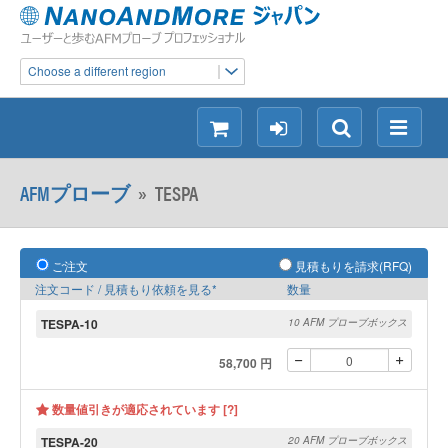
Choose a different region
シ
ロ
検
メ
ョ
グ
索
ニ
ッ
イ
ュ
AFMプローブ
»
TESPA
ピ
ン
ー
ン
グ
ご注文
見積もりを請求(RFQ)
注文コード / 見積もり依頼を見る*
数量
TESPA-10
10 AFM プローブボックス
58,700 円
数量値引きが適応されています [?]
TESPA-20
20 AFM プローブボックス