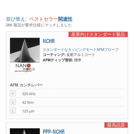
並び替え:
ベストセラー
関連性
266 製品が要求仕様にマッチしました
産業向けスタンダード製品
NCHR
スタンダードなタッピングモードAFMプローブ
コーティング:
反射アルミコート
AFMティップ形状:
標準
AFM カンチレバー
F
320 kHz
C
42 N/m
L
125 µm
最高品質
PPP-NCHR