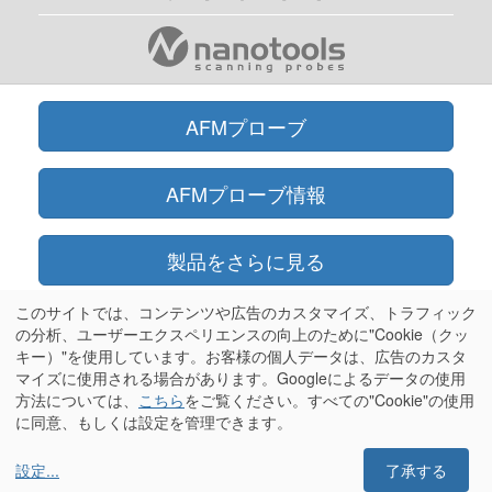
AFMプローブ
AFMプローブ情報
製品をさらに見る
このサイトでは、コンテンツや広告のカスタマイズ、トラフィック
オンラインショップ
の分析、ユーザーエクスペリエンスの向上のために"Cookie（クッ
キー）"を使用しています。お客様の個人データは、広告のカスタ
マイズに使用される場合があります。Googleによるデータの使用
情報
方法については、
こちら
をご覧ください。すべての"Cookie"の使用
に同意、もしくは設定を管理できます。
設定
...
了承する
Olympus®はオリンパス株式会社の登録商標です