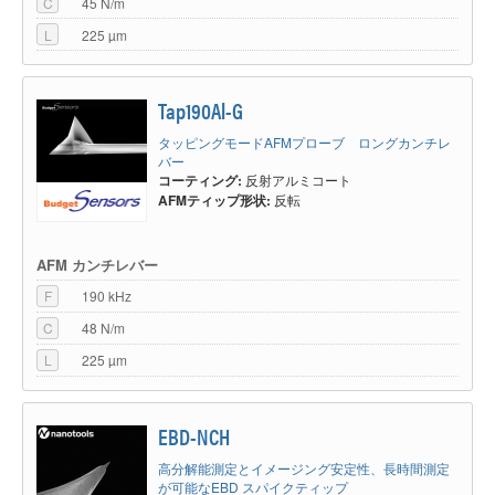
C
45 N/m
L
225 µm
Tap190Al-G
タッピングモードAFMプローブ ロングカンチレ
バー
コーティング:
反射アルミコート
AFMティップ形状:
反転
AFM カンチレバー
F
190 kHz
C
48 N/m
L
225 µm
EBD-NCH
高分解能測定とイメージング安定性、長時間測定
が可能なEBD スパイクティップ