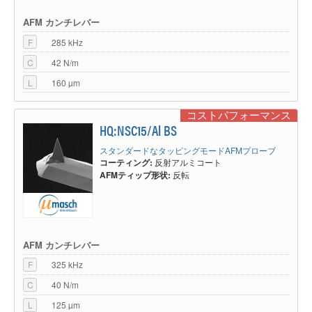
AFM カンチレバー
F
285 kHz
C
42 N/m
L
160 µm
コストパフォーマンス
HQ:NSC15/Al BS
スタンダードなタッピングモードAFMプローブ
コーティング:
反射アルミコート
AFMティップ形状:
反転
AFM カンチレバー
F
325 kHz
C
40 N/m
L
125 µm