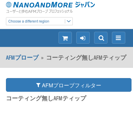
Choose a different region
シ
ロ
検
メ
ョ
グ
索
ニ
ッ
イ
ュ
AFMプローブ
»
コーティング無しAFMティップ
ピ
ン
ー
ン
グ
AFMプローブフィルター
コーティング無しAFMティップ