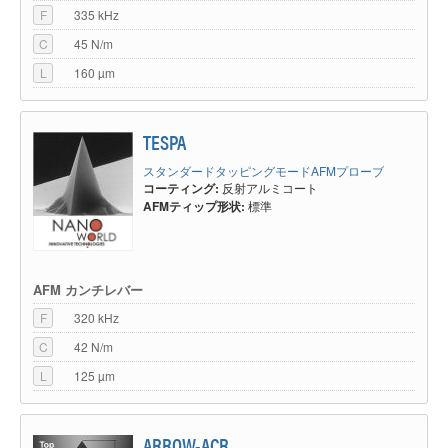
F
335 kHz
C
45 N/m
L
160 µm
TESPA
スタンダードタッピングモードAFMプローブ
コーティング:
反射アルミコート
AFMティップ形状:
標準
AFM カンチレバー
F
320 kHz
C
42 N/m
L
125 µm
ARROW-ACR