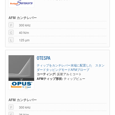
AFM カンチレバー
F
300 kHz
C
40 N/m
L
125 µm
OTESPA
ティップをカンチレバー末端に配置した スタン
ダードタッピングモードAFMプローブ
コーティング:
反射アルミコート
AFMティップ形状:
ティップビュー
AFM カンチレバー
F
300 kHz
C
26 N/m