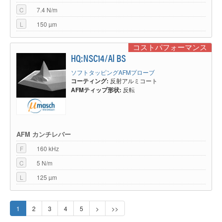
C
7.4 N/m
L
150 µm
コストパフォーマンス
HQ:NSC14/Al BS
ソフトタッピングAFMプローブ
コーティング:
反射アルミコート
AFMティップ形状:
反転
AFM カンチレバー
F
160 kHz
C
5 N/m
L
125 µm
1
2
3
4
5
>
>>