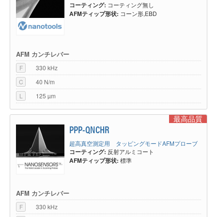
コーティング:
コーティング無し
AFMティップ形状:
コーン形,EBD
AFM カンチレバー
F
330 kHz
C
40 N/m
L
125 µm
最高品質
PPP-QNCHR
超高真空測定用 タッピングモードAFMプローブ
コーティング:
反射アルミコート
AFMティップ形状:
標準
AFM カンチレバー
F
330 kHz