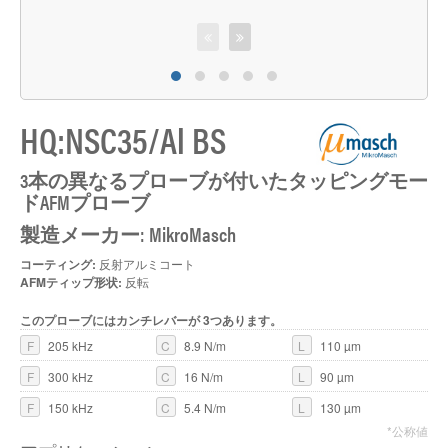
HQ:NSC35/Al BS
3
A
3本の異なるプローブが付いたタッピングモー
ドAFMプローブ
製造メーカー: MikroMasch
コーティング:
反射アルミコート
AFMティップ形状:
反転
このプローブにはカンチレバーが 3つあります。
F
205 kHz
C
8.9 N/m
L
110 µm
F
300 kHz
C
16 N/m
L
90 µm
F
150 kHz
C
5.4 N/m
L
130 µm
*公称値