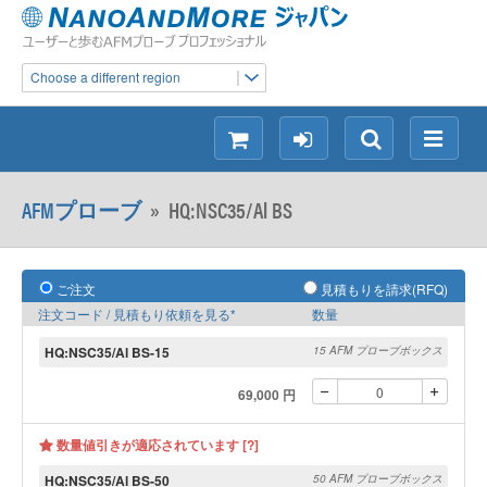
Choose a different region
シ
ロ
検
メ
ョ
グ
索
ニ
ッ
イ
ュ
AFMプローブ
»
HQ:NSC35/Al BS
ピ
ン
ー
ン
グ
ご注文
見積もりを請求(RFQ)
注文コード / 見積もり依頼を見る*
数量
HQ:NSC35/Al BS-15
15 AFM プローブボックス
69,000 円
数量値引きが適応されています [?]
HQ:NSC35/Al BS-50
50 AFM プローブボックス