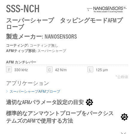
SSS-NCH
スーパーシャープ タッピングモードAFMプ
ローブ
製造メーカー: NANOSENSORS
コーティング:
コーティング無し
AFMティップ形状:
スーパーシャープ
AFM カンチレバー
F
330 kHz
C
42 N/m
L
125 µm
*公称値
アプリケーション
スーパーシャープAFMプローブ
適切なAFMパラメータ設定の目安
標準的なアンマウントプローブをパークシス
テムズのAFMで使用する方法