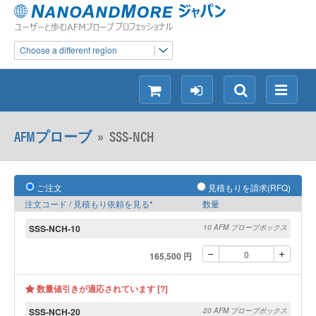
Choose a different region
シ
ロ
検
メ
ョ
グ
索
ニ
ッ
イ
ュ
AFMプローブ
»
SSS-NCH
ピ
ン
ー
ン
グ
ご注文
見積もりを請求(RFQ)
注文コード / 見積もり依頼を見る*
数量
SSS-NCH-10
10 AFM プローブボックス
165,500 円
数量値引きが適応されています [?]
SSS-NCH-20
20 AFM プローブボックス