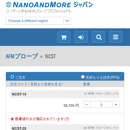
Choose a different region
シ
ロ
検
メ
ョ
グ
索
ニ
ッ
イ
ュ
AFMプローブ
»
NCST
ピ
ン
ー
ン
グ
ご注文
見積もりを請求(RFQ)
注文コード / 見積もり依頼を見る*
数量
NCST-10
10 AFM プローブボックス
58,700 円
数量値引きが適応されています [?]
NCST-20
20 AFM プローブボックス