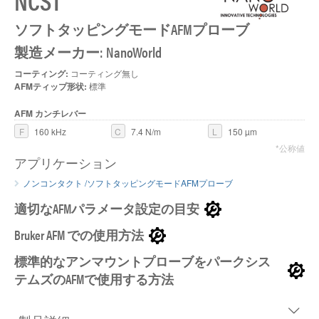
NCST
ソフトタッピングモードAFMプローブ
製造メーカー: NanoWorld
コーティング:
コーティング無し
AFMティップ形状:
標準
AFM カンチレバー
F
160 kHz
C
7.4 N/m
L
150 µm
*公称値
アプリケーション
ノンコンタクト /ソフトタッピングモードAFMプローブ
適切なAFMパラメータ設定の目安
Bruker AFM での使用方法
標準的なアンマウントプローブをパークシス
テムズのAFMで使用する方法