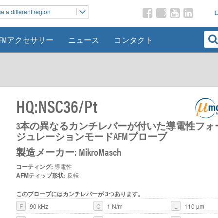
 a different region
AFMアクセサリー
ニュース
コンタクト
HQ:NSC36/Pt
3本の異なるカンチレバーが付いた導電性フォ
ジュレーションモードAFMプローブ
製造メーカー: MikroMasch
コーティング:
導電性
AFMティップ形状:
反転
このプローブにはカンチレバーが 3つあります。
F
90 kHz
C
1 N/m
L
110 µm