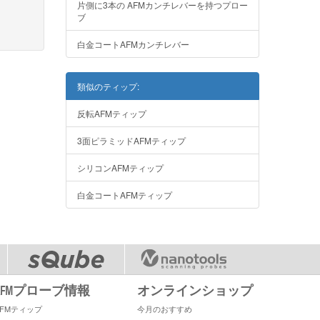
片側に3本の AFMカンチレバーを持つプロー
ブ
白金コートAFMカンチレバー
類似のティップ:
反転AFMティップ
3面ピラミッドAFMティップ
シリコンAFMティップ
白金コートAFMティップ
AFMプローブ情報
オンラインショップ
AFMティップ
今月のおすすめ