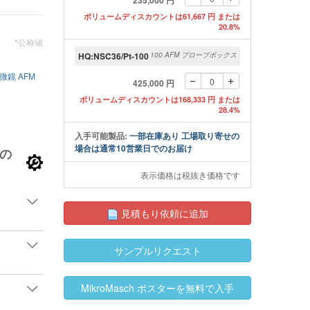
235,000 円
ボリュームディスカウントは61,667 円 または
20.8%
*公称値
HQ:NSC36/Pt-100
100 AFM プローブボックス
3本のソフトタッピングモ
るソフトタッピングモードAFM カンチレバーを備えた
微鏡 AFM
MikroMasch AFM プ
425,000 円
ch AFMプローブ
ボリュームディスカウントは168,333 円 または
28.4%
入手可能製品:
一部在庫あり 工場取り寄せの
場合は通常10営業日でのお届け
の
表示価格は税抜き価格です
見積もり依頼に追加
サンプルリクエスト
MikroMasch ポスターを無料で入手