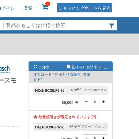
0
ログイン
登録
ショッピングカートを見る
ご注文
見積もりを請求(RFQ)
注文コード / 見積もり依頼を
数量
ースモ
見る*
HQ:NSC36/Pt-15
15 AFM プローブボックス
89,000 円
数量値引きが適応されています [?]
HQ:NSC36/Pt-50
50 AFM プローブボックス