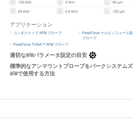
F
130 kHz
C
2 N/m
L
90 µm
F
65 kHz
C
0.6 N/m
L
130 µm
アプリケーション
3本の異な
コンダクティブ AFM プローブ
PeakForce ケルビンフォース顕
MikroMas
プローブ
PeakForce TUNA™ AFM プローブ
適切なAFMパラメータ設定の目安
標準的なアンマウントプローブをパークシステムズ
AFMで使用する方法