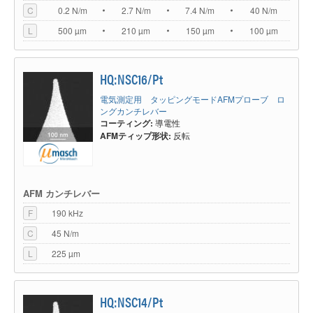
C
0.2 N/m
2.7 N/m
7.4 N/m
40 N/m
L
500 µm
210 µm
150 µm
100 µm
HQ:NSC16/Pt
電気測定用 タッピングモードAFMプローブ ロ
ングカンチレバー
コーティング:
導電性
AFMティップ形状:
反転
AFM カンチレバー
F
190 kHz
C
45 N/m
L
225 µm
HQ:NSC14/Pt