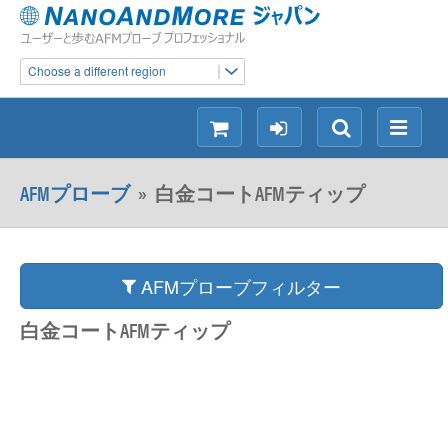
Choose a different region
シ
ロ
検
メ
ョ
グ
索
ニ
ッ
イ
ュ
AFMプローブ
»
白金コートAFMティップ
ピ
ン
ー
ン
グ
AFMプローブフィルター
白金コートAFMティップ