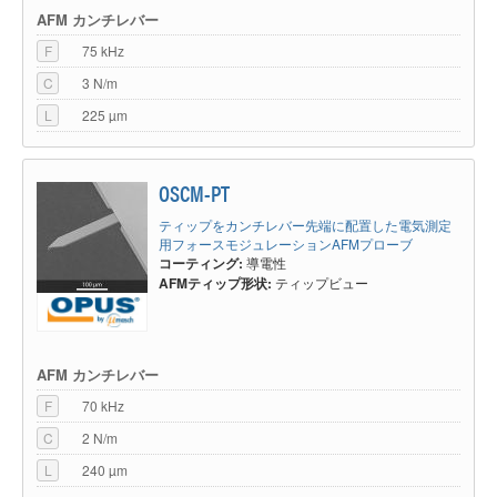
AFM カンチレバー
F
75 kHz
C
3 N/m
L
225 µm
OSCM-PT
ティップをカンチレバー先端に配置した電気測定
用フォースモジュレーションAFMプローブ
コーティング:
導電性
AFMティップ形状:
ティップビュー
AFM カンチレバー
F
70 kHz
C
2 N/m
L
240 µm