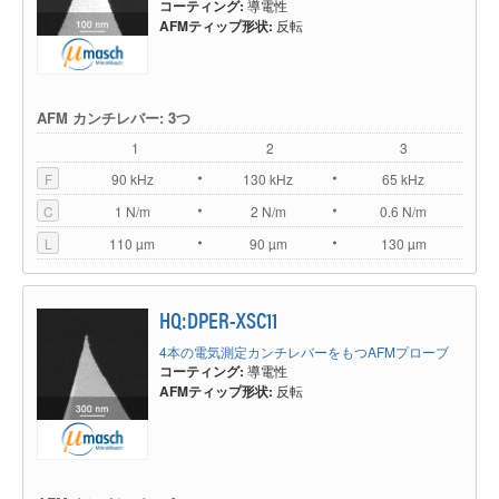
コーティング:
導電性
AFMティップ形状:
反転
AFM カンチレバー: 3つ
1
2
3
F
90 kHz
130 kHz
65 kHz
C
1 N/m
2 N/m
0.6 N/m
L
110 µm
90 µm
130 µm
HQ:DPER-XSC11
4本の電気測定カンチレバーをもつAFMプローブ
コーティング:
導電性
AFMティップ形状:
反転