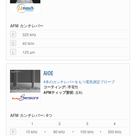
AFM カンチレバー
F
325 kHz
C
40 N/m
L
125 µm
AIOE
4本のカンチレバーをもつ電気測定プローブ
コーティング:
導電性
AFMティップ形状:
反転
AFM カンチレバー: 4つ
1
2
3
4
F
15 kHz
80 kHz
150 kHz
350 kHz