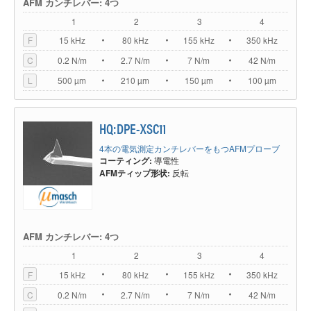
AFM カンチレバー: 4つ
1
2
3
4
F
15 kHz
80 kHz
155 kHz
350 kHz
C
0.2 N/m
2.7 N/m
7 N/m
42 N/m
L
500 µm
210 µm
150 µm
100 µm
HQ:DPE-XSC11
4本の電気測定カンチレバーをもつAFMプローブ
コーティング:
導電性
AFMティップ形状:
反転
AFM カンチレバー: 4つ
1
2
3
4
F
15 kHz
80 kHz
155 kHz
350 kHz
C
0.2 N/m
2.7 N/m
7 N/m
42 N/m