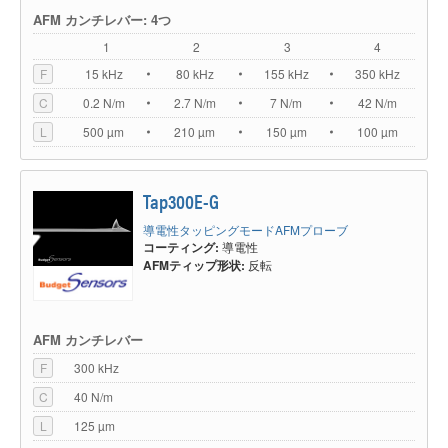
AFM カンチレバー: 4つ
1
2
3
4
F
15 kHz
80 kHz
155 kHz
350 kHz
C
0.2 N/m
2.7 N/m
7 N/m
42 N/m
L
500 µm
210 µm
150 µm
100 µm
Tap300E-G
導電性タッピングモードAFMプローブ
コーティング:
導電性
AFMティップ形状:
反転
AFM カンチレバー
F
300 kHz
C
40 N/m
L
125 µm