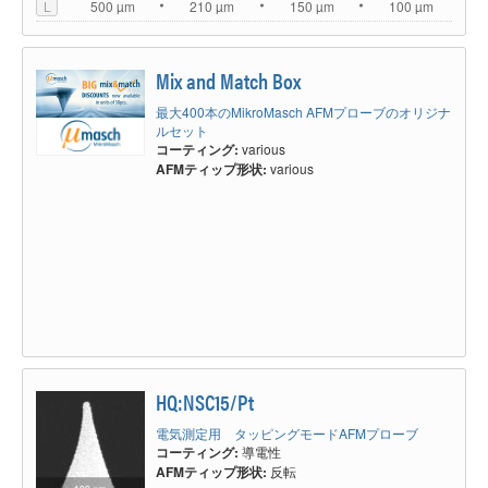
L
500 µm
210 µm
150 µm
100 µm
Mix and Match Box
最大400本のMikroMasch AFMプローブのオリジナ
ルセット
コーティング:
various
AFMティップ形状:
various
HQ:NSC15/Pt
電気測定用 タッピングモードAFMプローブ
コーティング:
導電性
AFMティップ形状:
反転