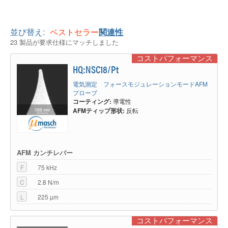
並び替え:
ベストセラー
関連性
23 製品が要求仕様にマッチしました
コストパフォーマンス
HQ:NSC18/Pt
電気測定 フォースモジュレーションモードAFM
プローブ
コーティング:
導電性
AFMティップ形状:
反転
AFM カンチレバー
F
75 kHz
C
2.8 N/m
L
225 µm
コストパフォーマンス