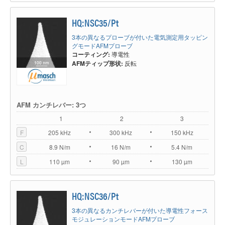
HQ:NSC35/Pt
3本の異なるプローブが付いた電気測定用タッピン
グモードAFMプローブ
コーティング:
導電性
AFMティップ形状:
反転
AFM カンチレバー: 3つ
1
2
3
F
205 kHz
300 kHz
150 kHz
C
8.9 N/m
16 N/m
5.4 N/m
L
110 µm
90 µm
130 µm
HQ:NSC36/Pt
3本の異なるカンチレバーが付いた導電性フォース
モジュレーションモードAFMプローブ