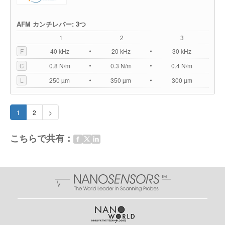
AFM カンチレバー: 3つ
1
2
3
F
40 kHz
20 kHz
30 kHz
C
0.8 N/m
0.3 N/m
0.4 N/m
L
250 µm
350 µm
300 µm
1
2
>
こちらで共有：