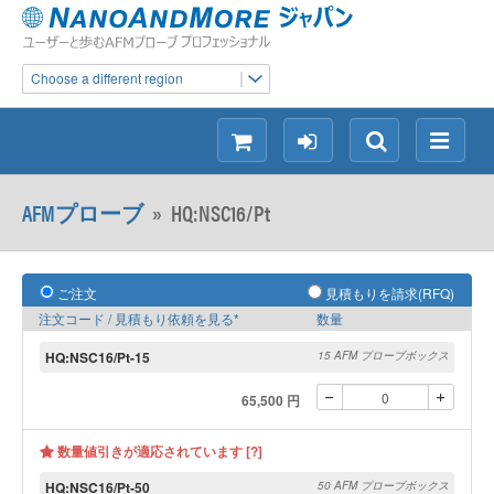
Choose a different region
シ
ロ
検
メ
ョ
グ
索
ニ
ッ
イ
ュ
AFMプローブ
»
HQ:NSC16/Pt
ピ
ン
ー
ン
グ
ご注文
見積もりを請求(RFQ)
注文コード / 見積もり依頼を見る*
数量
HQ:NSC16/Pt-15
15 AFM プローブボックス
65,500 円
数量値引きが適応されています [?]
HQ:NSC16/Pt-50
50 AFM プローブボックス