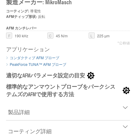
製造メーカー: MikroMasch
コーティング:
導電性
AFMティップ形状:
反転
AFM カンチレバー
F
190 kHz
C
45 N/m
L
225 µm
*公称値
アプリケーション
コンダクティブ AFM プローブ
PeakForce TUNA™ AFM プローブ
適切なAFMパラメータ設定の目安
標準的なアンマウントプローブをパークシス
テムズのAFMで使用する方法
製品詳細
コーティング詳細