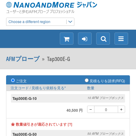
Choose a different region
シ
ロ
検
メ
ョ
グ
索
ニ
ッ
イ
ュ
AFMプローブ
»
Tap300E-G
ピ
ン
ー
ン
グ
ご注文
見積もりを請求(RFQ)
注文コード / 見積もり依頼を見る*
数量
Tap300E-G-10
10 AFM プローブボックス
40,500 円
数量値引きが適応されています [?]
Tap300E-G-50
50 AFM プローブボックス