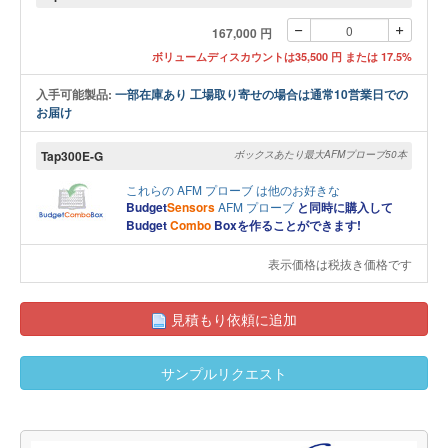
167,000 円
ボリュームディスカウントは35,500 円 または 17.5%
入手可能製品:
一部在庫あり 工場取り寄せの場合は通常10営業日での
お届け
Tap300E-G
ボックスあたり最大AFMプローブ50本
これらの
AFM プローブ
は他のお好きな
Budget
Sensors
AFM プローブ
と同時に購入して
Budget
Combo
Boxを作ることができます!
表示価格は税抜き価格です
見積もり依頼に追加
サンプルリクエスト