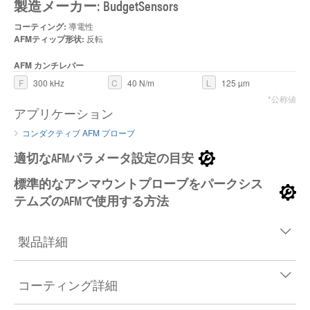
製造メーカー: BudgetSensors
コーティング:
導電性
AFMティップ形状:
反転
AFM カンチレバー
F
300 kHz
C
40 N/m
L
125 µm
*公称値
アプリケーション
コンダクティブ AFM プローブ
適切なAFMパラメータ設定の目安
標準的なアンマウントプローブをパークシス
テムズのAFMで使用する方法
製品詳細
コーティング詳細