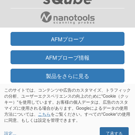
AFMプローブ
AFMプローブ情報
製品をさらに見る
このサイトでは、コンテンツや広告のカスタマイズ、トラフィック
オンラインショップ
の分析、ユーザーエクスペリエンスの向上のために"Cookie（クッ
キー）"を使用しています。お客様の個人データは、広告のカスタ
マイズに使用される場合があります。Googleによるデータの使用
情報
方法については、
こちら
をご覧ください。すべての"Cookie"の使用
に同意、もしくは設定を管理できます。
設定
...
了承する