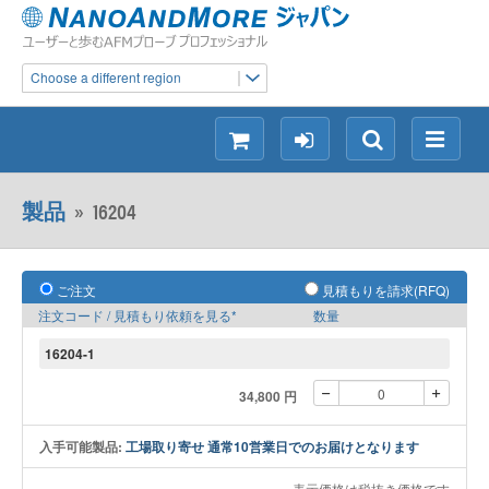
Choose a different region
シ
ロ
検
メ
ョ
グ
索
ニ
ッ
イ
ュ
製品
»
16204
ピ
ン
ー
ン
グ
ご注文
見積もりを請求(RFQ)
注文コード / 見積もり依頼を見る*
数量
16204-1
34,800 円
入手可能製品:
工場取り寄せ 通常10営業日でのお届けとなります
表示価格は税抜き価格です