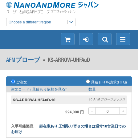
Choose a different region
シ
ロ
検
メ
ョ
グ
索
ニ
ッ
イ
ュ
AFMプローブ
»
KS-ARROW-UHFAuD
ピ
ン
ー
ン
グ
ご注文
見積もりを請求(RFQ)
注文コード / 見積もり依頼を見る*
数量
KS-ARROW-UHFAuD-10
10 AFM プローブボックス
224,000 円
入手可能製品:
一部在庫あり 工場取り寄せの場合は通常10営業日での
お届け