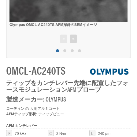
O
Olympus OMCL-AC240TS AFM探針のSEMイメージ
OMCL-AC240TS
ティップをカンチレバー先端に配置したフォ
ースモジュレーションAFMプローブ
製造メーカー: OLYMPUS
コーティング:
反射アルミコート
AFMティップ形状:
ティップビュー
AFM カンチレバー
F
70 kHz
C
2 N/m
L
240 µm