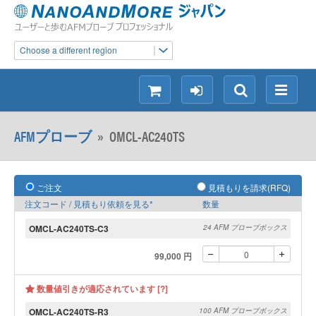
Choose a different region
シ
ロ
検
メ
ョ
グ
索
ニ
ッ
イ
ュ
AFMプローブ
»
OMCL-AC240TS
ピ
ン
ー
ン
グ
ご注文
見積もりを請求(RFQ)
注文コード / 見積もり依頼を見る*
数量
OMCL-AC240TS-C3
24 AFM プローブボックス
99,000 円
数量値引きが適応されています [?]
OMCL-AC240TS-R3
100 AFM プローブボックス