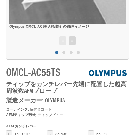
O
Olympus OMCL-AC55 AFM探針のSEMイメージ
OMCL-AC55TS
ティップをカンチレバー先端に配置した超高
周波数AFMプローブ
製造メーカー: OLYMPUS
コーティング:
反射金コート
AFMティップ形状:
ティップビュー
AFM カンチレバー
F
1600 kHz
C
85 N/m
L
55 µm