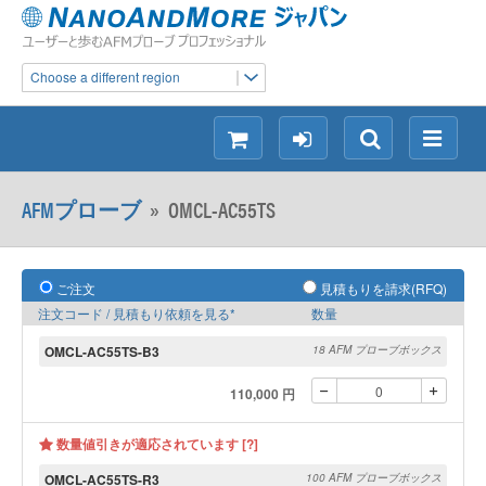
Choose a different region
シ
ロ
検
メ
ョ
グ
索
ニ
ッ
イ
ュ
AFMプローブ
»
OMCL-AC55TS
ピ
ン
ー
ン
グ
ご注文
見積もりを請求(RFQ)
注文コード / 見積もり依頼を見る*
数量
OMCL-AC55TS-B3
18 AFM プローブボックス
110,000 円
数量値引きが適応されています [?]
OMCL-AC55TS-R3
100 AFM プローブボックス