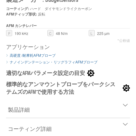
コーティング:
ハード ダイヤモンドライクカーボン
AFMティップ形状:
反転
AFM カンチレバー
F
190 kHz
C
48 N/m
L
225 µm
*公称値
アプリケーション
高硬度 /耐摩耗AFMプローブ
ナノインデンテーション・リソグラフィAFMプローブ
適切なAFMパラメータ設定の目安
標準的なアンマウントプローブをパークシス
テムズのAFMで使用する方法
製品詳細
コーティング詳細