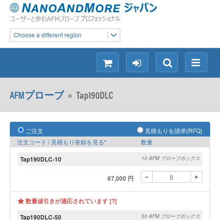
Choose a different region
シ
ロ
検
メ
ョ
グ
索
ニ
ッ
イ
ュ
AFMプローブ
»
Tap190DLC
ピ
ン
ー
ン
グ
ご注文
見積もりを請求(RFQ)
注文コード / 見積もり依頼を見る*
数量
Tap190DLC-10
10 AFM プローブボックス
67,000 円
数量値引きが適応されています [?]
Tap190DLC-50
50 AFM プローブボックス