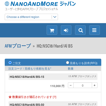
Choose a different region
シ
ロ
検
メ
ョ
グ
索
ニ
ッ
イ
ュ
AFMプローブ
»
HQ:NSC18/Hard/Al BS
ピ
ン
ー
ン
グ
ご注文
見積もりを請求(RFQ)
注文コード / 見積もり依頼を見る*
数量
HQ:NSC18/Hard/Al BS-15
15 AFM プローブボックス
110,000 円
数量値引きが適応されています [?]
HQ:NSC18/Hard/Al BS-50
50 AFM プローブボックス