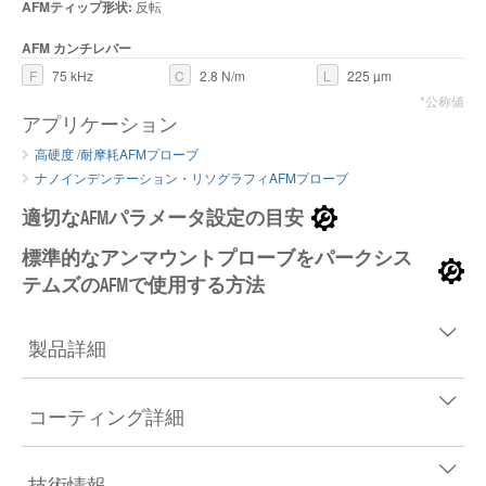
AFMティップ形状:
反転
AFM カンチレバー
F
75 kHz
C
2.8 N/m
L
225 µm
*公称値
アプリケーション
高硬度 /耐摩耗AFMプローブ
ナノインデンテーション・リソグラフィAFMプローブ
適切なAFMパラメータ設定の目安
標準的なアンマウントプローブをパークシス
テムズのAFMで使用する方法
製品詳細
コーティング詳細
技術情報