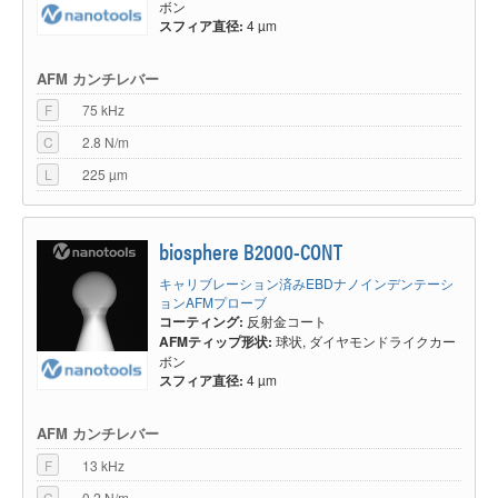
高い再現性と長時間の変形測定を可能にする高い硬度（ヤング率
ボン
E≥800GPa）を持っています。 AFM探針素材は、硬く、疎水性で、酸、塩
スフィア直径:
4 µm
基、塩溶液、およびアセトンやアルコールなどの有機溶媒に対して化学的耐
性があります。 球状探針は、劣化が非常に少なく、クリーンで滑らかな表
面を持っています。 ナノラフネスによるAFM探針アーチファクトはありま
AFM カンチレバー
せん。
F
75 kHz
コロイドプローブ技術は、21世紀に入ったころから広く使われるようにな
C
2.8 N/m
ってきました。実験に応じて必要なコロイドの仕様は異なりますので、球体
の材料とサイズを幅広くご用意しています。フォース測定のため単一のコロ
L
225 µm
イドを接着剤でAFMカンチレバーに付着させるコロイドプローブ技術は、
さまざまな分野での基本的な相互作用をより理解するための可能性を提供し
ます。例としては、接着現象、粒子と表面の相互作用、機械的特性、懸濁
液、流体力学、境界スリップなどがあります。これは、増え続けるアプリケ
biosphere B2000-CONT
ーションのほんの一部です。
キャリブレーション済みEBDナノインデンテーシ
NanoAndMoreが提供するコロイド状AFMプローブは、シリコン、窒化シリ
ョンAFMプローブ
コン、またはクオーツライク素材のAFMカンチレバーをベースにしていま
コーティング:
反射金コート
す。これらは市販のSPMで使用できる汎用性を持ち、様々なアプリケーシ
AFMティップ形状:
球状, ダイヤモンドライクカー
ョンで使用できます。
ボン
二酸化ケイ素、ホウケイ酸ガラス、金、ポリスチレン、プレキシガラス
スフィア直径:
4 µm
（PMMA）製コロイドを取り付けたAFMプローブを提供しています。1.5〜
20マイクロメートルの範囲のさまざまな寸法のコロイドを取り付けたで選
択できます。 PNP AFMカンチレバーをベースにしたコロイドAFMプローブ
AFM カンチレバー
は、液中測定には適しませんのでご注意ください。このアプリケーションに
F
13 kHz
は、NanoAndMoreではqp-CONTまたはqp-SCONTカンチレバーをベースに
したコロイドAFMプローブを推奨しています。
C
0.2 N/m