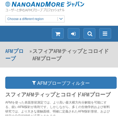
Choose a different region
シ
ロ
検
メ
ョ
グ
索
ニ
ッ
イ
ュ
AFMプロ
»
スフィアAFMティップとコロイド
ピ
ン
ー
ーブ
AFMプローブ
ン
グ
AFMプローブフィルター
スフィアAFMティップとコロイドAFMプローブ
AFMを使った表面形状測定では、より高い最大横方向分解能を可能にす
る、鋭いAFM探針が有利です。しかしながら、多くの生物学的および材料
研究では、より大きな接触面積、明確に定義されたAFM探針形状、および
特定の化学的特性が必要とされます。