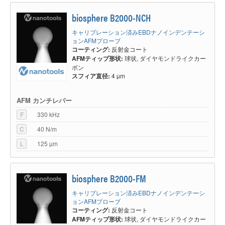
にキャリブレーションされています。biosphere™の球状AFMチップ形状に
より、信頼性の高いナノスケールの機械特性測定と高度なモデリングが可能
biosphere B2000-NCH
です。biosphere™球状AFMチップの主な利点は次のとおりです。
有益な情報をもたらす定量的なナノメカニカル測定を可能にし、サンプル特
キャリブレーション済みEBDナノインデンテーシ
性の計算のエラー減らします。 biosphere™ではTrueDimensions™が提供
ョンAFMプローブ
されます。ボックス内の個々のAFMプローブのAFM探針先端曲率半径、
コーティング:
反射金コート
AFMカンチレバー周波数、及びばね定数を詳細に示したデータシートで
AFMティップ形状:
球状, ダイヤモンドライクカー
す。これらのデータシートは、Gel-Pakボックスに印刷されたQRコードを
ボン
スキャンすることにより、nanotoolsWebサイトで24時間いつでも閲覧でき
スフィア直径:
4 µm
ます。
BiosphereスフィアAFM探針では、サンプルに応じて、局所的な機械的研究
AFM カンチレバー
に最適な球半径を選択できます。正確なデータフィッティングを可能にす
る、厳密に制御されたAFM探針の球状形状と半径のスフィア探針を提供し
F
330 kHz
ています。コロイド部分の半径は20、30、40、50、100、150、300、
C
40 N/m
500、750、1000、1500、および2000nmを準備しています。半径5000nm
のスフィア探針もご要望の応じて製作できます。
L
125 µm
測定対象の剛性に合わせて0.2N/m、2.8N/m、40N/mのカンチレバーばね定
数から選択できます。ばね定数は事前に計測済みです。その他のAFMカン
チレバーもリクエストに応じてご提供しています。 AFMカンチレバーの共
biosphere B2000-FM
振周波数は、レーザードップラー振動計（LDV）測定で個別に計測し、ばね
定数はSader法を使用して測定されたAFMカンチレバーの形状から計算され
キャリブレーション済みEBDナノインデンテーシ
ます。 AFMカンチレバーの高い機械的Q値により、高い感度が保証されま
ョンAFMプローブ
す。
コーティング:
反射金コート
高密度カーボン/ダイヤモンドライクカーボン（HDC / DLC）スフィアは、
AFMティップ形状:
球状, ダイヤモンドライクカー