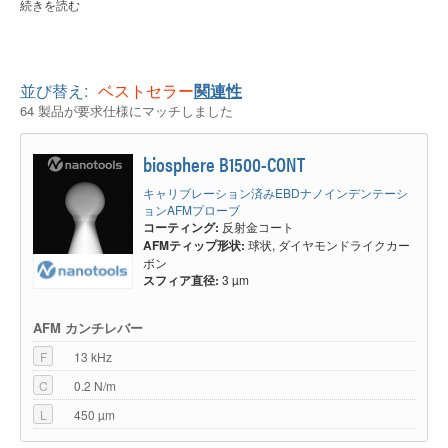
続きを読む
曲率半径が大きいAFM探針を使うことで、AFM探針材料とAFMサンプル材
料のいずれかもしくは両方が硬さの限界を超えて破損または大きく変形する
前に、より大きな接触力を与えて機械特性の試験を行うことができます。さ
らに、定量的なナノインデンテーションには、モデリングと特性計算を簡単
にするため、明確に定義された球形の探針先端が必要になります。通常のシ
並び替え:
ベストセラー
関連性
リコンAFM探針では、探針先端からの位置によって異なる、単純な幾何学
64 製品が要求仕様にマッチしました
的形状で近似できる形状ではありますが、さまざまな形が複雑に混じってい
ます。
biosphere B1500-CONT
最後に、標準のAFM探針は主に標準的なMEMS製造技術でよく知られてい
るシリコン、窒化ケイ素、または石英といった材料で作られます。ただし、
キャリブレーション済みEBDナノインデンテーシ
AFMによるナノメカニカル測定では、物理的、化学的、生物学的な事情に
ョンAFMプローブ
よって異なる材料が必要になる場合があります。
コーティング:
反射金コート
NanoAndMoreは、球状のAFM探針を備えた2つのタイプのAFMプローブを
AFMティップ形状:
球状, ダイヤモンドライクカー
提供しています。 コロイドAFMプローブは、ティップレスAFMカンチレバ
ボン
ーの先端に接着剤で取り付けられたタイプで、さまざまな材料、サイズ、寸
スフィア直径:
3 µm
法のコロイドがあります。 EBDスフィアAFMプローブは、通常のAFM探針
の先端に直接電子ビームを照射してカーボンを堆積させることで球状を形成
することを特徴としています
AFM カンチレバー
EBD SphereAFM探針
F
13 kHz
nanotoolsは、電子ビーム誘起堆積（EBIDまたはEBD）を使用して製造し
C
0.2 N/m
た、高性能ナノインデンテーション測定用の球状AFM探針のAFMプローブ
L
450 µm
を提供しています。これらのAFMプローブには、ピラミッド型AFM探針の
先端に高精度に制御された形の球体が形成されており、カンチレバーは事前