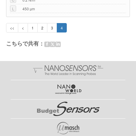
L
450 µm
酸化シリコンコロイドを備えたコロイドAFMプローブ
酸化シリコン (SiO) コロイド 直径A=2µm, B=3.5µm, C=6.62µm,
D=10.2µm, E=15µm, ±5%
<<
<
1
2
3
4
ホウケイ酸ガラスコロイドを取り付けたコロイドAFMプローブ
ホウケイ酸ガラス(BSG) コロイド直径0=2.5µm, A=5µm, B=10µm or
こちらで共有：
C=20µm, ±10%
金コロイドを取り付けたコロイドAFMプローブ
金(Au) コロイド直径 A=1.5-3µm, B=3-5.5µm , C=5.5-9µm
ポリスチレンコロイドを取り付けたコロイドAFMプローブ
ポリスチレン(PS)コロイド 直径 A=1.98µm, B=3.6µm, C=6.1µm,
D=10.8µm, E=14.45µm, ±5%
プレキシガラスコロイドを取り付けたコロイドAFMプローブ
アクリル (PMMA, plexiglass)コロイド直径A=1.84µm, B=3.36µm,
C=5.48µm, D=9.57µm ,E=14.59µm, ±5%