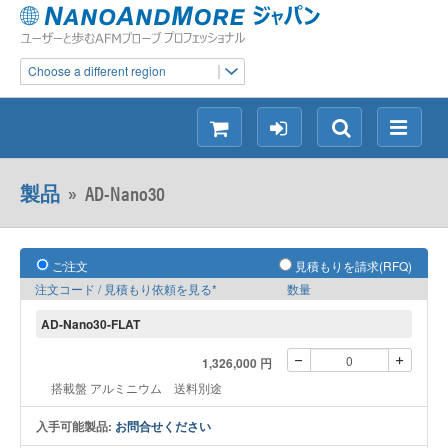
Choose a different region
シ
ロ
検
メ
ョ
グ
索
ニ
ッ
イ
ュ
製品
»
AD-Nano30
ピ
ン
ー
ン
グ
ご注文
見積もりを請求(RFQ)
注文コード / 見積もり依頼を見る*
数量
AD-Nano30-FLAT
1,326,000 円
搭載盤 アルミニウム 送料別途
入手可能製品:
お問合せください