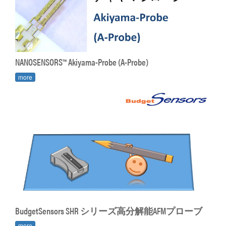
NANOSENSORS™ Akiyama-Probe (A-Probe)
more
BudgetSensors SHR シリーズ高分解能AFMプローブ
more