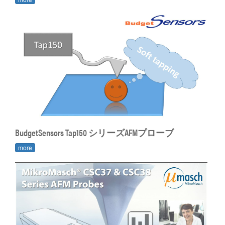
BudgetSensors Tap150 シリーズAFMプローブ
more