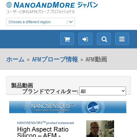
Choose a different region
シ
ロ
検
メ
ョ
グ
索
ニ
ッ
イ
ュ
ホーム
»
AFMプローブ情報
»
AFM動画
ピ
ン
ー
ン
グ
製品動画
ブランドでフィルター: