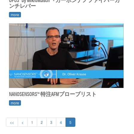
ンチレバー
more
NANOSENSORS™ 特注AFMプローブリスト
more
<<
<
1
2
3
4
5