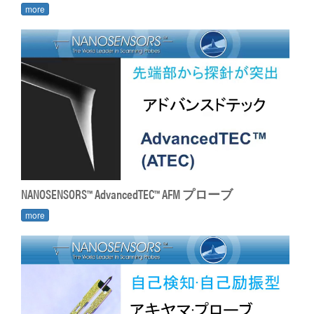
more
NANOSENSORS™ AdvancedTEC™ AFM プローブ
more