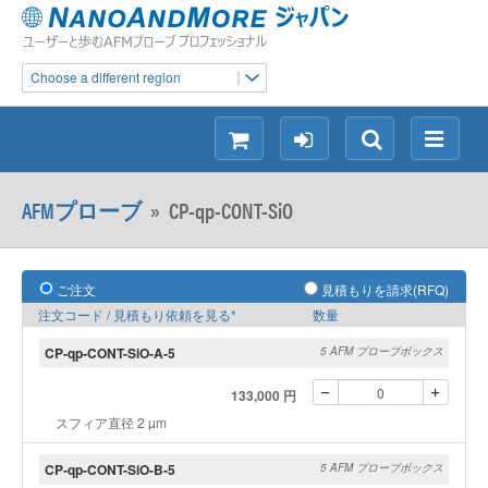
Choose a different region
シ
ロ
検
メ
ョ
グ
索
ニ
ッ
イ
ュ
AFMプローブ
»
CP-qp-CONT-SiO
ピ
ン
ー
ン
グ
ご注文
見積もりを請求(RFQ)
注文コード / 見積もり依頼を見る*
数量
CP-qp-CONT-SiO-A-5
5 AFM プローブボックス
133,000 円
スフィア直径 2 µm
CP-qp-CONT-SiO-B-5
5 AFM プローブボックス