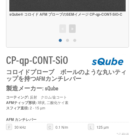
sQube® コロイド AFM プローブのSEMイメージ CP-qp-CONT-SiO-C
s
CP-qp-CONT-SiO
コロイドプローブ ボールのような丸いティ
ップを持つAFMカンチレバー
製造メーカー: sQube
コーティング:
反射 クロム/金コート
AFMティップ形状:
球状, 二酸化ケイ素
スフィア直径:
2 - 15 µm
AFM カンチレバー
F
30 kHz
C
0.1 N/m
L
125 µm
*公称値