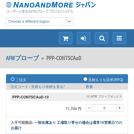
Choose a different region
シ
ロ
検
メ
ョ
グ
索
ニ
ッ
イ
ュ
AFMプローブ
»
PPP-CONTSCAuD
ピ
ン
ー
ン
グ
ご注文
見積もりを請求(RFQ)
注文コード / 見積もり依頼を見る*
数量
PPP-CONTSCAuD-10
10 AFM プローブボックス
71,700 円
入手可能製品:
一部在庫あり 工場取り寄せの場合は通常10営業日での
お届け