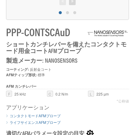
P
PPP-CONTSCAuD
ショートカンチレバーを備えたコンタクトモ
ード用金コートAFMプローブ
製造メーカー: NANOSENSORS
コーティング:
反射金コート
AFMティップ形状:
標準
AFM カンチレバー
F
25 kHz
C
0.2 N/m
L
225 µm
*公称値
アプリケーション
コンタクトモードAFMプローブ
ライフサイエンスAFMプローブ
適切なAFMパラメータ設定の目安