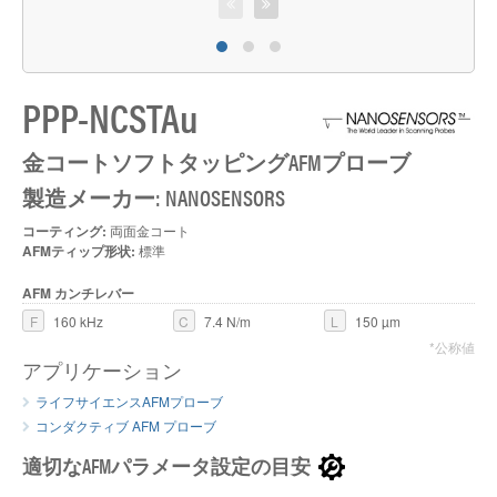
P
PPP-NCSTAu
金コートソフトタッピングAFMプローブ
製造メーカー: NANOSENSORS
コーティング:
両面金コート
AFMティップ形状:
標準
AFM カンチレバー
F
160 kHz
C
7.4 N/m
L
150 µm
*公称値
アプリケーション
ライフサイエンスAFMプローブ
コンダクティブ AFM プローブ
適切なAFMパラメータ設定の目安