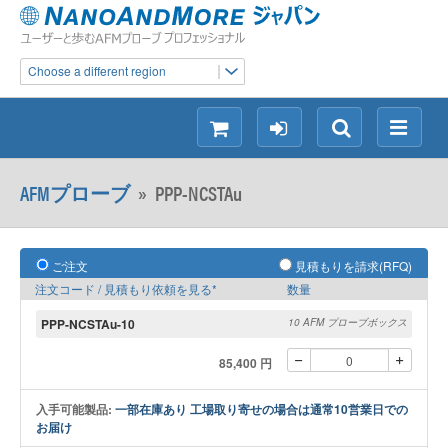
Choose a different region
シ
ロ
検
メ
ョ
グ
索
ニ
ッ
イ
ュ
AFMプローブ
»
PPP-NCSTAu
ピ
ン
ー
ン
グ
ご注文
見積もりを請求(RFQ)
注文コード / 見積もり依頼を見る*
数量
PPP-NCSTAu-10
10 AFM プローブボックス
85,400 円
入手可能製品:
一部在庫あり 工場取り寄せの場合は通常10営業日での
お届け