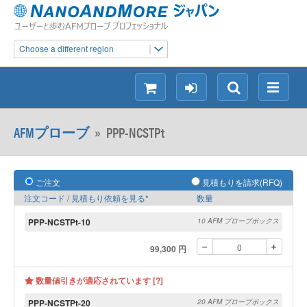
Choose a different region
シ
ロ
検
メ
ョ
グ
索
ニ
ッ
イ
ュ
AFMプローブ
»
PPP-NCSTPt
ピ
ン
ー
ン
グ
ご注文
見積もりを請求(RFQ)
注文コード / 見積もり依頼を見る*
数量
PPP-NCSTPt-10
10 AFM プローブボックス
99,300 円
数量値引きが適応されています [?]
PPP-NCSTPt-20
20 AFM プローブボックス