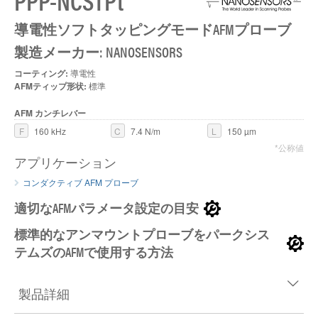
PPP-NCSTPt
導電性ソフトタッピングモードAFMプローブ
製造メーカー: NANOSENSORS
コーティング:
導電性
AFMティップ形状:
標準
AFM カンチレバー
F
160 kHz
C
7.4 N/m
L
150 µm
*公称値
アプリケーション
コンダクティブ AFM プローブ
適切なAFMパラメータ設定の目安
標準的なアンマウントプローブをパークシス
テムズのAFMで使用する方法
製品詳細