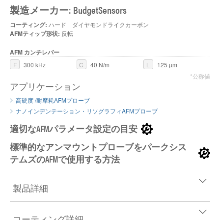
製造メーカー: BudgetSensors
コーティング:
ハード ダイヤモンドライクカーボン
AFMティップ形状:
反転
AFM カンチレバー
F
300 kHz
C
40 N/m
L
125 µm
*公称値
アプリケーション
高硬度 /耐摩耗AFMプローブ
ナノインデンテーション・リソグラフィAFMプローブ
適切なAFMパラメータ設定の目安
標準的なアンマウントプローブをパークシス
テムズのAFMで使用する方法
製品詳細
コーティング詳細