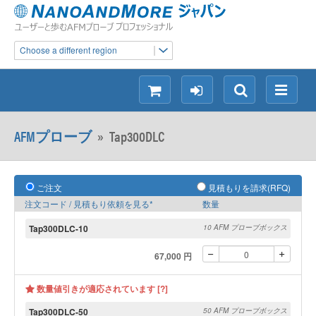
Choose a different region
シ
ロ
検
メ
ョ
グ
索
ニ
ッ
イ
ュ
AFMプローブ
»
Tap300DLC
ピ
ン
ー
ン
グ
ご注文
見積もりを請求(RFQ)
注文コード / 見積もり依頼を見る*
数量
Tap300DLC-10
10 AFM プローブボックス
67,000 円
数量値引きが適応されています [?]
Tap300DLC-50
50 AFM プローブボックス