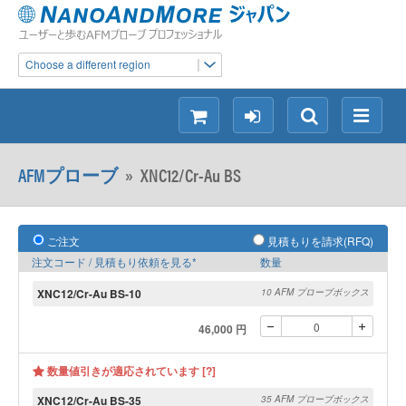
Choose a different region
シ
ロ
検
メ
ョ
グ
索
ニ
ッ
イ
ュ
AFMプローブ
»
XNC12/Cr-Au BS
ピ
ン
ー
ン
グ
ご注文
見積もりを請求(RFQ)
注文コード / 見積もり依頼を見る*
数量
XNC12/Cr-Au BS-10
10 AFM プローブボックス
46,000 円
数量値引きが適応されています [?]
XNC12/Cr-Au BS-35
35 AFM プローブボックス