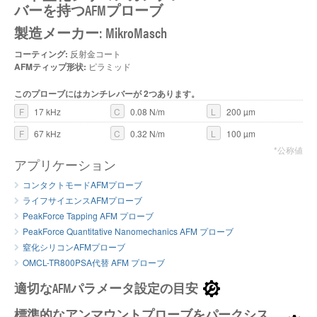
バーを持つAFMプローブ
製造メーカー: MikroMasch
コーティング:
反射金コート
AFMティップ形状:
ピラミッド
このプローブにはカンチレバーが 2つあります。
F
17 kHz
C
0.08 N/m
L
200 µm
F
67 kHz
C
0.32 N/m
L
100 µm
*公称値
アプリケーション
コンタクトモードAFMプローブ
ライフサイエンスAFMプローブ
PeakForce Tapping AFM プローブ
PeakForce Quantitative Nanomechanics AFM プローブ
窒化シリコンAFMプローブ
OMCL-TR800PSA代替 AFM プローブ
適切なAFMパラメータ設定の目安
標準的なアンマウントプローブをパークシス