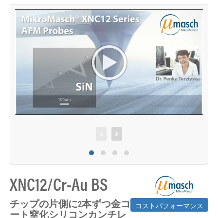
XNC12/Cr-Au BS
チップの片側に2本ずつ金コ
コストパフォーマンス
M
ート窒化シリコンカンチレ