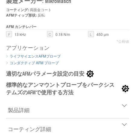
製造メーカー: MikroMasch
コーティング:
両面金コート
AFMティップ形状:
反転
AFM カンチレバー
F
13 kHz
C
0.18 N/m
L
450 µm
*公称値
アプリケーション
ライフサイエンスAFMプローブ
コンダクティブ AFM プローブ
適切なAFMパラメータ設定の目安
標準的なアンマウントプローブをパークシス
テムズのAFMで使用する方法
製品詳細
コーティング詳細