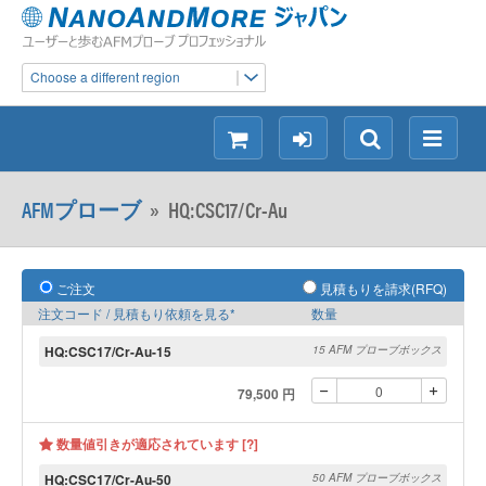
Choose a different region
シ
ロ
検
メ
ョ
グ
索
ニ
ッ
イ
ュ
AFMプローブ
»
HQ:CSC17/Cr-Au
ピ
ン
ー
ン
グ
ご注文
見積もりを請求(RFQ)
注文コード / 見積もり依頼を見る*
数量
HQ:CSC17/Cr-Au-15
15 AFM プローブボックス
79,500 円
数量値引きが適応されています [?]
HQ:CSC17/Cr-Au-50
50 AFM プローブボックス