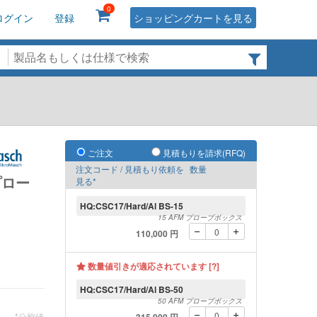
0
ログイン
登録
ショッピングカートを見る
ご注文
見積もりを請求(RFQ)
注文コード / 見積もり依頼を
数量
プロー
見る*
HQ:CSC17/Hard/Al BS-15
15 AFM プローブボックス
110,000 円
数量値引きが適応されています [?]
HQ:CSC17/Hard/Al BS-50
50 AFM プローブボックス
*公称値