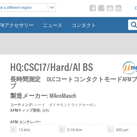
 a different region
AFMアクセサリー
ニュース
コンタクト
HQ:CSC17/Hard/Al BS
長時間測定 DLCコートコンタクトモードAFM
ブ
製造メーカー: MikroMasch
コーティング:
ハード ダイヤモンドライクカーボン
AFMティップ形状:
反転
AFM カンチレバー
F
13 kHz
C
0.18 N/m
L
450 µm