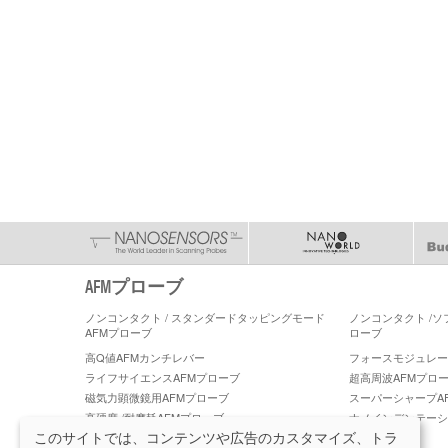
AFMプローブ
ノンコンタクト / スタンダードタッピングモード
ノンコンタクト /
AFMプローブ
ローブ
高Q値AFMカンチレバー
フォースモジュレーショ
ライフサイエンスAFMプローブ
超高周波AFMプロ
磁気力顕微鏡用AFMプローブ
スーパーシャープA
高硬度 /耐摩耗AFMプローブ
ナノインデンテーシ
ーブ
このサイトでは、コンテンツや広告のカスタマイズ、トラ