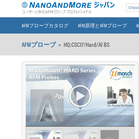
Choose
AFMプローブカタログ
AFM原理とAFMプローブ
AFMプローブ
»
HQ:CSC17/Hard/Al BS