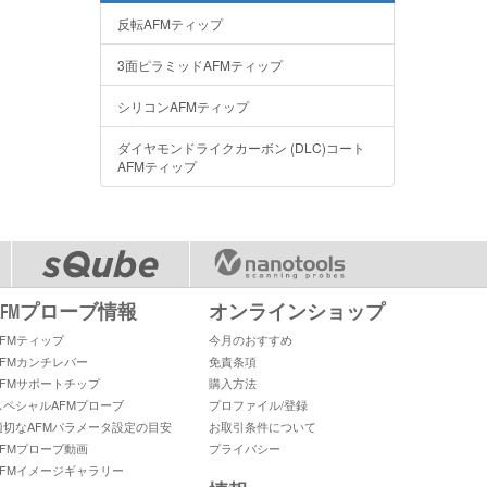
反転AFMティップ
3面ピラミッドAFMティップ
シリコンAFMティップ
ダイヤモンドライクカーボン (DLC)コート
AFMティップ
AFMプローブ情報
オンラインショップ
AFMティップ
今月のおすすめ
AFMカンチレバー
免責条項
AFMサポートチップ
購入方法
スペシャルAFMプローブ
プロファイル/登録
適切なAFMパラメータ設定の目安
お取引条件について
AFMプローブ動画
プライバシー
AFMイメージギャラリー