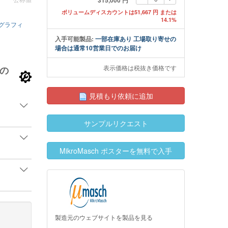
315,000 円
ボリュームディスカウントは51,667 円 または
14.1%
グラフィ
入手可能製品:
一部在庫あり 工場取り寄せの
場合は通常10営業日でのお届け
MikroMaschコンタ
表示価格は税抜き価格です
の
aschコンタクトモードAFMプローブの探針
見積もり依頼に追加
サンプルリクエスト
MikroMasch ポスターを無料で入手
製造元のウェブサイトを製品を見る