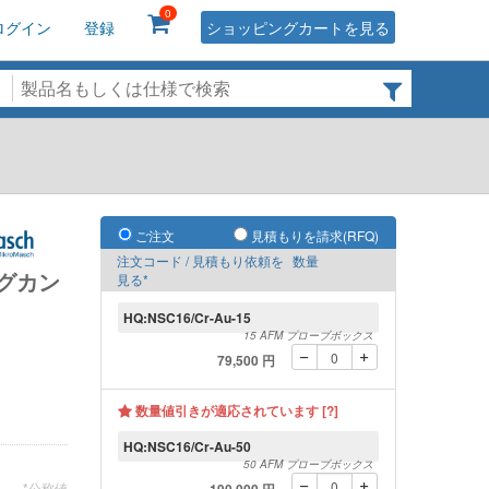
0
ログイン
登録
ショッピングカートを見る
ご注文
見積もりを請求(RFQ)
注文コード / 見積もり依頼を
数量
グカン
見る*
HQ:NSC16/Cr-Au-15
15 AFM プローブボックス
79,500 円
数量値引きが適応されています [?]
HQ:NSC16/Cr-Au-50
50 AFM プローブボックス
*公称値