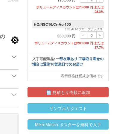
190,000 円
ボリュームディスカウントは75,000 円 または
28.3%
HQ:NSC16/Cr-Au-100
aschタッピングモードAFMプローブ ロングカンチレバ
100 AFM プローブボックス
MikroMaschタッピ
の
330,000 円
ー
ボリュームディスカウントは200,000 円 または
37.7%
入手可能製品:
一部在庫あり 工場取り寄せの
場合は通常10営業日でのお届け
表示価格は税抜き価格です
見積もり依頼に追加
サンプルリクエスト
MikroMasch ポスターを無料で入手