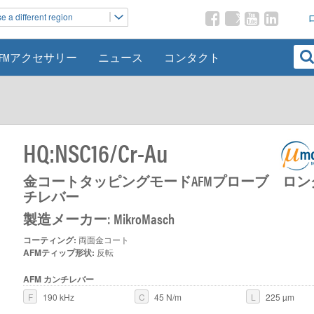
 a different region
AFMアクセサリー
ニュース
コンタクト
HQ:NSC16/Cr-Au
金コートタッピングモードAFMプローブ ロン
チレバー
製造メーカー: MikroMasch
コーティング:
両面金コート
AFMティップ形状:
反転
AFM カンチレバー
F
190 kHz
C
45 N/m
L
225 µm