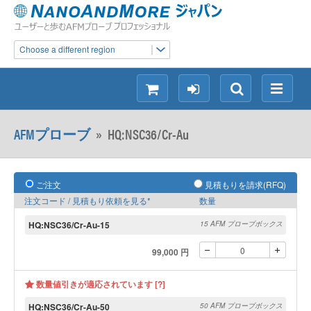
Choose a different region
シ
ロ
検
メ
ョ
グ
索
ニ
ッ
イ
ュ
AFMプローブ
»
HQ:NSC36/Cr-Au
ピ
ン
ー
ン
グ
ご注文
見積もりを請求(RFQ)
注文コード / 見積もり依頼を見る*
数量
HQ:NSC36/Cr-Au-15
15 AFM プローブボックス
99,000 円
数量値引きが適応されています [?]
HQ:NSC36/Cr-Au-50
50 AFM プローブボックス