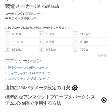
製造メーカー: MikroMasch
コーティング:
両面金コート
AFMティップ形状:
反転
このプローブにはカンチレバーが 3つあります。
F
90 kHz
C
1 N/m
L
110 µm
F
130 kHz
C
2 N/m
L
90 µm
F
65 kHz
C
0.6 N/m
L
130 µm
*公称値
アプリケーション
液中タッピングAFMプローブ
ライフサイエンスAFMプローブ
コンダクティブ AFM プローブ
適切なAFMパラメータ設定の目安
標準的なアンマウントプローブをパークシス
テムズのAFMで使用する方法