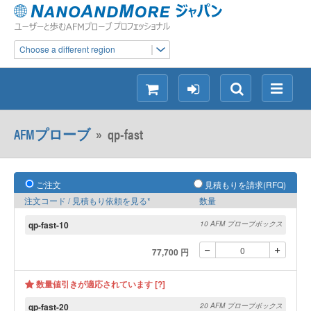
Choose a different region
シ
ロ
検
メ
ョ
グ
索
ニ
ッ
イ
ュ
AFMプローブ
»
qp-fast
ピ
ン
ー
ン
グ
ご注文
見積もりを請求(RFQ)
注文コード / 見積もり依頼を見る*
数量
qp-fast-10
10 AFM プローブボックス
77,700 円
数量値引きが適応されています [?]
qp-fast-20
20 AFM プローブボックス