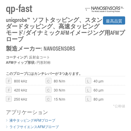
qp-fast
uniqprobe™ ソフトタッピング、スタン
最高品質
ダードタッピング、高速タッピング
モード/ダイナミックAFMイメージング用AFMプ
ローブ
製造メーカー: NANOSENSORS
コーティング:
反射金コート
AFMティップ形状:
円形対称
このプローブにはカンチレバーが 3つあります。
F
800 kHz
C
80 N/m
L
40 µm
F
420 kHz
C
30 N/m
L
60 µm
F
250 kHz
C
15 N/m
L
80 µm
*公称値
アプリケーション
液中タッピングAFMプローブ
ライフサイエンスAFMプローブ