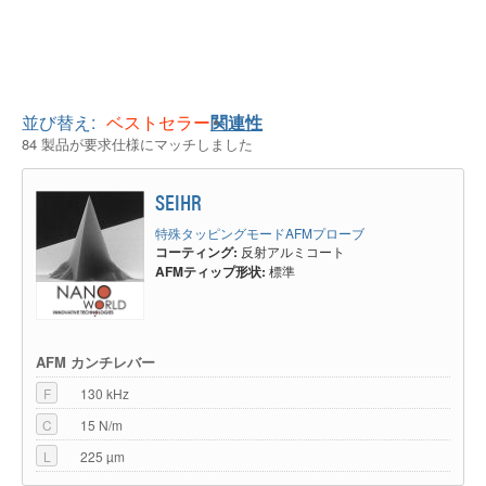
並び替え:
ベストセラー
関連性
84 製品が要求仕様にマッチしました
SEIHR
特殊タッピングモードAFMプローブ
コーティング:
反射アルミコート
AFMティップ形状:
標準
AFM カンチレバー
F
130 kHz
C
15 N/m
L
225 µm