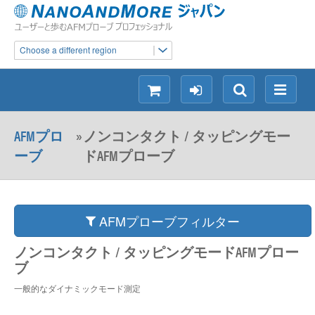
Choose a different region
シ
ロ
検
メ
ョ
グ
索
ニ
ッ
イ
ュ
AFMプロ
»
ノンコンタクト / タッピングモー
ピ
ン
ー
ーブ
ドAFMプローブ
ン
グ
AFMプローブフィルター
ノンコンタクト / タッピングモードAFMプロー
ブ
一般的なダイナミックモード測定