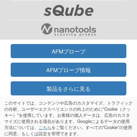
AFMプローブ
AFMプローブ情報
製品をさらに見る
このサイトでは、コンテンツや広告のカスタマイズ、トラフィック
オンラインショップ
の分析、ユーザーエクスペリエンスの向上のために"Cookie（クッ
キー）"を使用しています。お客様の個人データは、広告のカスタ
マイズに使用される場合があります。Googleによるデータの使用
情報
方法については、
こちら
をご覧ください。すべての"Cookie"の使用
に同意、もしくは設定を管理できます。