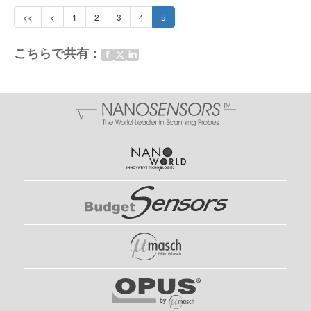
<<
<
1
2
3
4
5
こちらで共有：