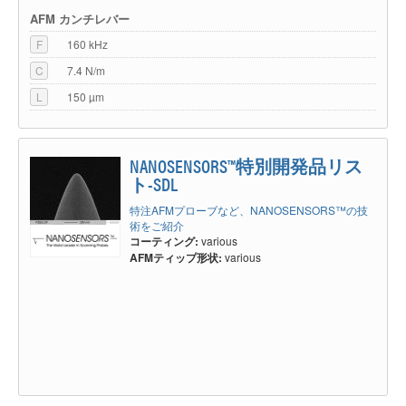
AFM カンチレバー
F
160 kHz
C
7.4 N/m
L
150 µm
NANOSENSORS™特別開発品リス
ト-SDL
特注AFMプローブなど、NANOSENSORS™の技
術をご紹介
コーティング:
various
AFMティップ形状:
various